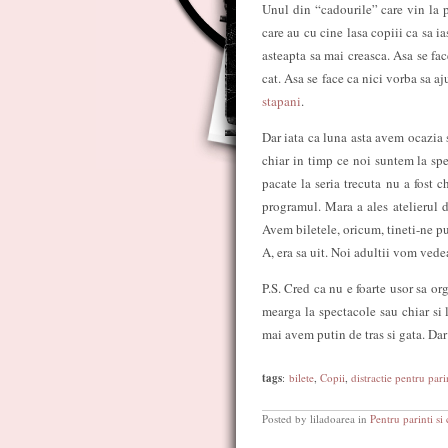
Unul din “cadourile” care vin la pa
care au cu cine lasa copiii ca sa ia
asteapta sa mai creasca. Asa se fac
cat. Asa se face ca nici vorba sa 
stapani
.
Dar iata ca luna asta avem ocazi
chiar in timp ce noi suntem la spe
pacate la seria trecuta nu a fost 
programul. Mara a ales atelierul d
Avem biletele, oricum, tineti-ne 
A, era sa uit. Noi adultii vom vede
P.S. Cred ca nu e foarte usor sa or
mearga la spectacole sau chiar si l
mai avem putin de tras si gata. Dar
tags
:
bilete
,
Copii
,
distractie pentru pari
Posted by liladoarea in
Pentru parinti si 