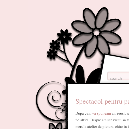
Spectacol pentru pa
Dupa cum
va spuneam
am reusit 
fie altfel. Despre atelier vreau s
mers la atelier de pictura, chiar i