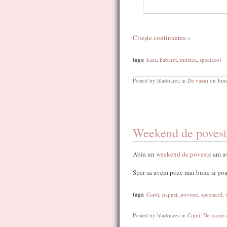
Citește continuarea »
tags
:
kaas
,
kabaret
,
muzica
,
spectacol
Posted by liladoarea in
De vazut
on June
Weekend de povest
Abia un
weekend de poveste
am a
Sper sa avem poze mai bune si poa
tags
:
Copii
,
papusi
,
poveste
,
spectacol
,
Posted by liladoarea in
Copii
,
De vazut
o