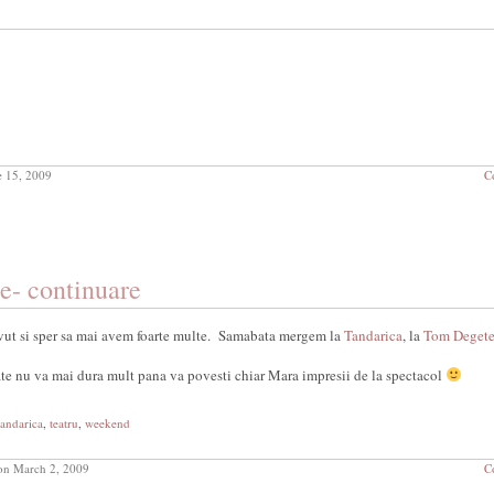
 15, 2009
C
e- continuare
vut si sper sa mai avem foarte multe. Samabata mergem la
Tandarica
, la
Tom Degete
te nu va mai dura mult pana va povesti chiar Mara impresii de la spectacol
tandarica
,
teatru
,
weekend
n March 2, 2009
C