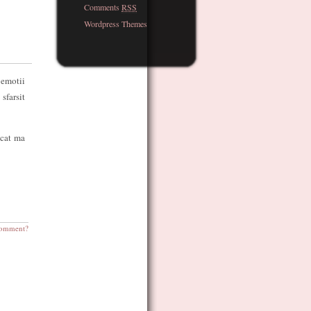
Comments
RSS
Wordpress Themes
 emotii
sfarsit
ecat ma
omment?