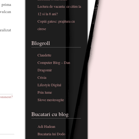
: prima
Lectura de vacanta: ce citim la
 vulcan
12 si la 8 ani?
Copiii gatesc: prajitura cu
cirese
ealizat
Blogroll
Claudette
Computer Blog – Dan
Dragomir
Crisia
Lifestyle Digital
Prin lume
omment?
Slove mestesugite
Bucatari cu blog
Adi Hadean
Bucataria lui Dodo