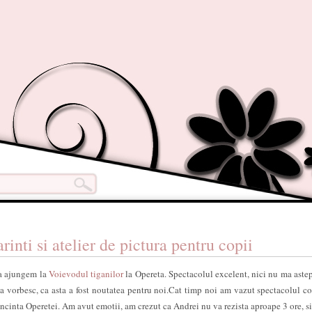
rinti si atelier de pictura pentru copii
sa ajungem la
Voievodul tiganilor
la Opereta. Spectacolul excelent, nici nu ma aste
a va vorbesc, ca asta a fost noutatea pentru noi.Cat timp noi am vazut spectacolul co
n incinta Operetei. Am avut emotii, am crezut ca Andrei nu va rezista aproape 3 ore, si