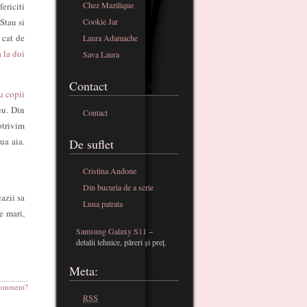
Chez Mazilique
ericiti
Cookie Jar
 Stau si
 cat de
Laura Adamache
 la doi
Sava Laura
Contact
u copii
eu. Din
Contact
otrivim
ua aia.
De suflet
Cristina Andone
Din bucuria de a scrie
azii sa
Luna patrata
e mari,
Samsung Galaxy S11
–
detalii tehnice, păreri și preț.
Meta:
omment?
RSS