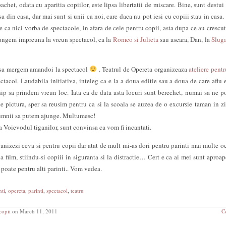
chet, odata cu aparitia copiilor, este lipsa libertatii de miscare. Bine, sunt destui f
sa din casa, dar mai sunt si unii ca noi, care daca nu pot iesi cu copiii stau in casa.
e ca nici vorba de spectacole, in afara de cele pentru copii, asta dupa ce au crescut
ajungem impreuna la vreun spectacol, ca la
Romeo si Julieta
sau aseara, Dan, la
Sluga
a sa mergem amandoi la spectacol
. Teatrul de Opereta organizeaza
ateliere pentr
ctacol. Laudabila initiativa, inteleg ca e la a doua editie sau a doua de care aflu 
chip sa prindem vreun loc. Iata ca de data asta locuri sunt berechet, numai sa ne p
e pictura, sper sa reusim pentru ca si la scoala se auzea de o excursie taman in zi
pumnii sa putem ajunge. Multumesc!
a Voievodul tiganilor, sunt convinsa ca vom fi incantati.
ganizezi ceva si pentru copii dar atat de mult mi-as dori pentru parinti mai multe oc
a film, stiindu-si copiii in siguranta si la distractie… Cert e ca ai mei sunt aproap
 poate pentru alti parinti.. Vom vedea.
nti
,
opereta
,
parinti
,
spectacol
,
teatru
copii
on March 11, 2011
C