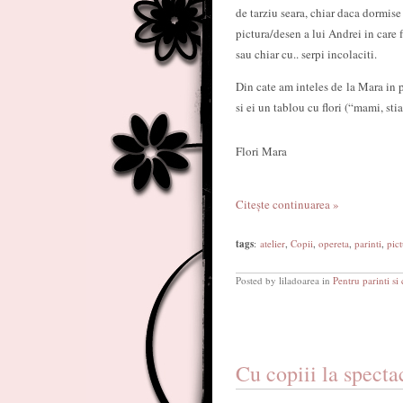
de tarziu seara, chiar daca dormis
pictura/desen a lui Andrei in care f
sau chiar cu.. serpi incolaciti.
Din cate am inteles de la Mara in p
si ei un tablou cu flori (“mami, st
Flori Mara
Citește continuarea »
tags
:
atelier
,
Copii
,
opereta
,
parinti
,
pic
Posted by liladoarea in
Pentru parinti si 
Cu copiii la specta