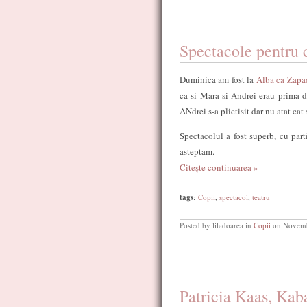
Spectacole pentru 
Duminica am fost la
Alba ca Zapad
ca si Mara si Andrei erau prima da
ANdrei s-a plictisit dar nu atat cat 
Spectacolul a fost superb, cu part
asteptam.
Citește continuarea »
tags
:
Copii
,
spectacol
,
teatru
Posted by liladoarea in
Copii
on Novemb
Patricia Kaas, Kab