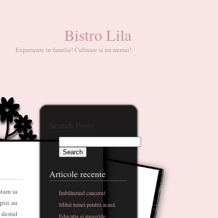
Bistro Lila
Experiente in familie! Culinare si nu numai!
Search Posts
Articole recente
ptam sa
Îmblânzind cancerul
piii au
Mitul temei pentru acasă
 destul
Educatia si meseriile