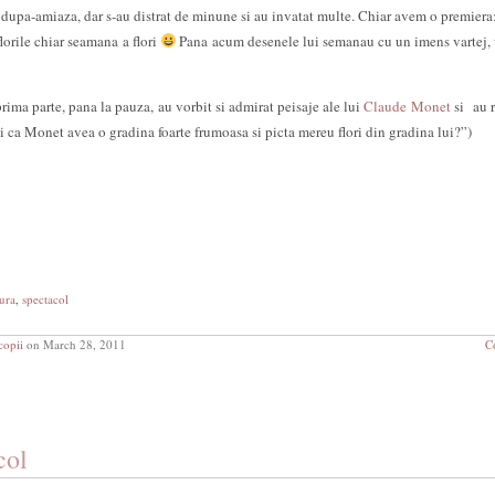
e dupa-amiaza, dar s-au distrat de minune si au invatat multe. Chiar avem o premiera
lorile chiar seamana a flori
Pana acum desenele lui semanau cu un imens vartej,
rima parte, pana la pauza, au vorbit si admirat peisaje ale lui
Claude Monet
si au r
iai ca Monet avea o gradina foarte frumoasa si picta mereu flori din gradina lui?”)
tura
,
spectacol
copii
on March 28, 2011
C
col