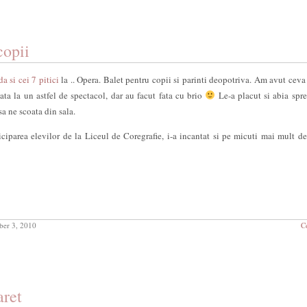
copii
a si cei 7 pitici
la .. Opera. Balet pentru copii si parinti deopotriva. Am avut ceva
ta la un astfel de spectacol, dar au facut fata cu brio
Le-a placut si abia spre 
sa ne scoata din sala.
iciparea elevilor de la Liceul de Coregrafie, i-a incantat si pe micuti mai mult d
er 3, 2010
C
aret