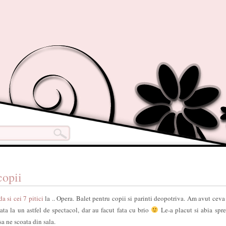
copii
a si cei 7 pitici
la .. Opera. Balet pentru copii si parinti deopotriva. Am avut ceva
ta la un astfel de spectacol, dar au facut fata cu brio
Le-a placut si abia spre 
sa ne scoata din sala.