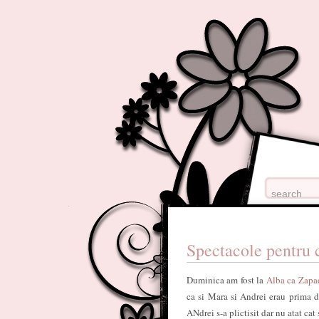
Spectacole pentru 
Duminica am fost la
Alba ca Zapad
ca si Mara si Andrei erau prima da
ANdrei s-a plictisit dar nu atat cat 