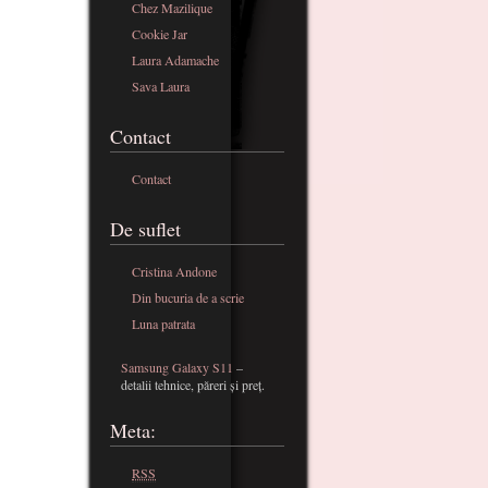
Chez Mazilique
Cookie Jar
Laura Adamache
Sava Laura
Contact
Contact
De suflet
Cristina Andone
Din bucuria de a scrie
Luna patrata
Samsung Galaxy S11
–
detalii tehnice, păreri și preț.
Meta:
RSS