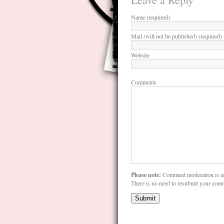
Name (required)
Mail (will not be published) (required)
Website
Comments
Please note:
Comment moderation is e
There is no need to resubmit your com