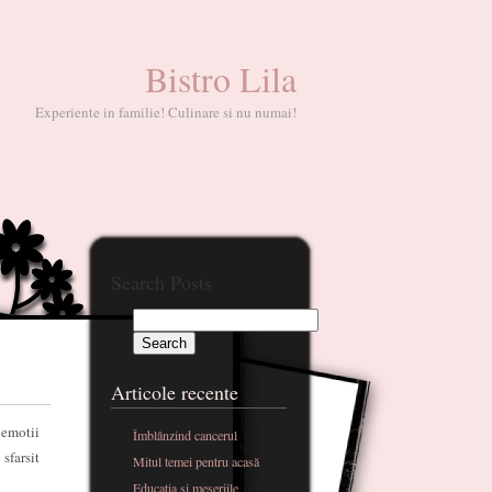
Bistro Lila
Experiente in familie! Culinare si nu numai!
Search Posts
Articole recente
 emotii
Îmblânzind cancerul
sfarsit
Mitul temei pentru acasă
Educatia si meseriile