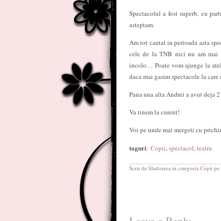
Spectacolul a fost superb, cu part
asteptam.
Am tot cautat in perioada asta spec
cele de la TNB nici nu am mai in
incolo… Poate vom ajunge la atelie
daca mai gasim spectacole la care 
Pana una alta Andrei a avut deja 2 
Va tinem la curent!
Voi pe unde mai mergeti cu prichi
taguri
:
Copii
,
spectacol
,
teatru
Scris de liladoarea in categoria
Copii
pe 
Leave a Reply