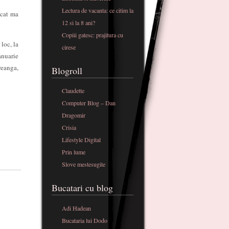
Lectura de vacanta: ce citim la
ecat ma
12 si la 8 ani?
Copiii gatesc: prajitura cu
loc, la
cirese
anuarie
reanga,
Blogroll
Claudette
Computer Blog – Dan
Dragomir
Crisia
Lifestyle Digital
Prin lume
Slove mestesugite
Bucatari cu blog
Adi Hadean
Bucataria lui Dodo