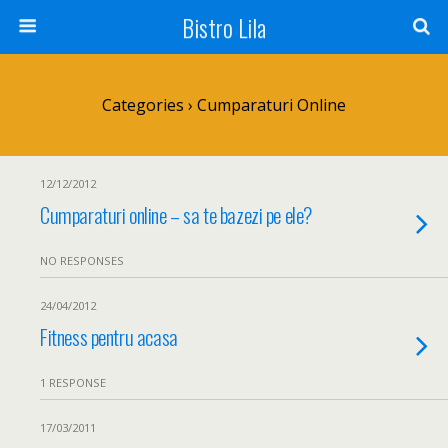
Bistro Lila
Categories ›
Cumparaturi Online
12/12/2012
Cumparaturi online – sa te bazezi pe ele?
NO RESPONSES
24/04/2012
Fitness pentru acasa
1 RESPONSE
17/03/2011