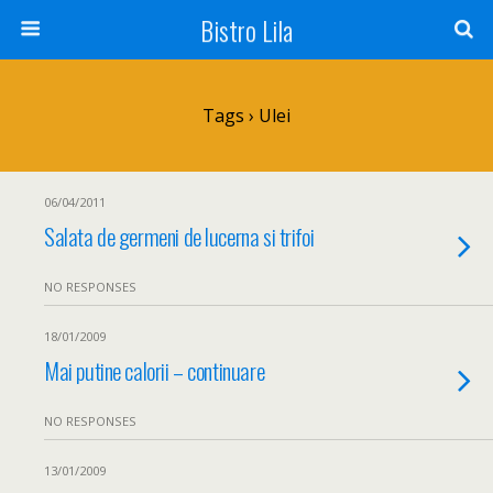
Bistro Lila
Tags › Ulei
06/04/2011
Salata de germeni de lucerna si trifoi
NO RESPONSES
18/01/2009
Mai putine calorii – continuare
NO RESPONSES
13/01/2009