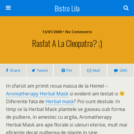
Bistro Lila
13/01/2009 • No Comments
Rasfat A La Cleopatra? ;)
Share
Tweet
Pin
Mail
SMS
In sfarsit am primit noua masca de la Hemel –
Aromatherapy Herbal Mask
si evident am testat-o
Diferente fata de
Herbal mask
? Poi sunt destule. In
timp ce la Herbal Mask plantele se gaseau sub forma
de pulbere, in amestec cu argila, Aromatherapy
Herbal Mask are ape florale si uleiuri eterice, mult mai
eficiente decat pulberea de plante in sine.