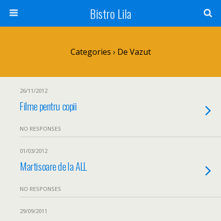
Bistro Lila
Categories ›
De Vazut
26/11/2012
Filme pentru copii
NO RESPONSES
01/03/2012
Martisoare de la ALL
NO RESPONSES
29/09/2011