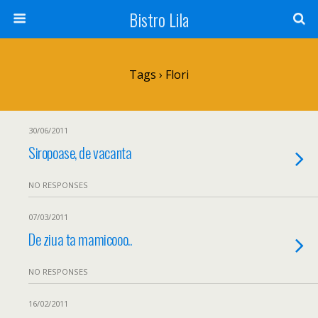
Bistro Lila
Tags › Flori
30/06/2011
Siropoase, de vacanta
NO RESPONSES
07/03/2011
De ziua ta mamicooo..
NO RESPONSES
16/02/2011