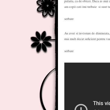
palaria, ca de obicei. Daca as mai
am copii cati imi trebuie si sunt
serbare
Au avut si inviorare de dimineata, 
mai mult decat suficient pentru vars
serbare