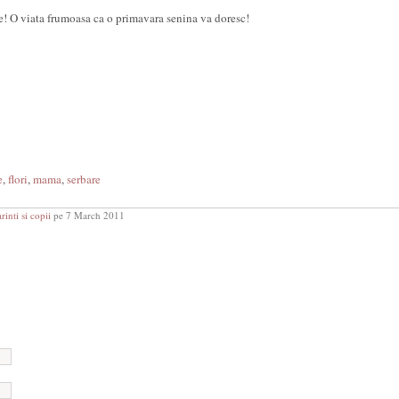
! O viata frumoasa ca o primavara senina va doresc!
e
,
flori
,
mama
,
serbare
rinti si copii
pe 7 March 2011