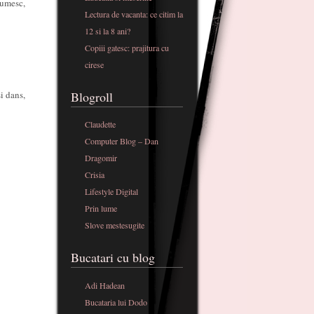
lumesc,
Lectura de vacanta: ce citim la
12 si la 8 ani?
Copiii gatesc: prajitura cu
cirese
i dans,
Blogroll
Claudette
Computer Blog – Dan
Dragomir
Crisia
Lifestyle Digital
Prin lume
Slove mestesugite
Bucatari cu blog
Adi Hadean
Bucataria lui Dodo