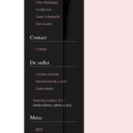
Chez Mazilique
Cookie Jar
Laura Adamache
Sava Laura
Contact
Contact
De suflet
Cristina Andone
Din bucuria de a scrie
Luna patrata
Samsung Galaxy S11
–
detalii tehnice, păreri și preț.
Meta:
RSS