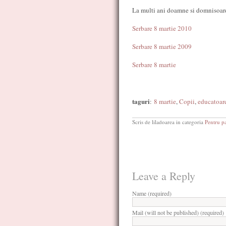
La multi ani doamne si domnisoare
Serbare 8 martie 2010
Serbare 8 martie 2009
Serbare 8 martie
taguri
:
8 martie
,
Copii
,
educatoar
Scris de liladoarea in categoria
Pentru pa
Leave a Reply
Name (required)
Mail (will not be published) (required)