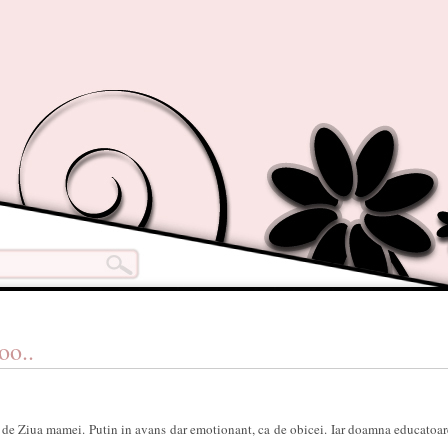
oo..
 de Ziua mamei. Putin in avans dar emotionant, ca de obicei.
Iar doamna educatoar