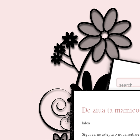
De ziua ta mamico
lalea
Sigur ca ne astepta o noua serbare