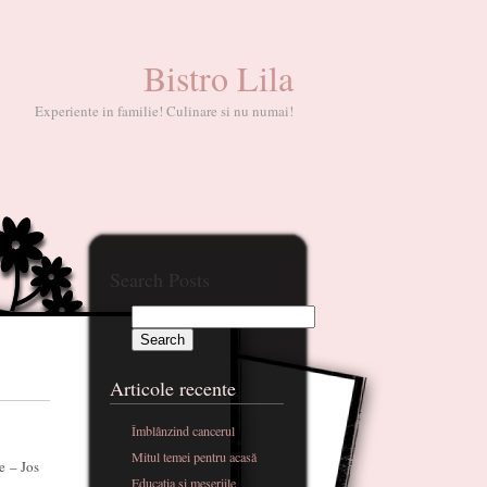
Bistro Lila
Experiente in familie! Culinare si nu numai!
Search Posts
Articole recente
Îmblânzind cancerul
Mitul temei pentru acasă
e – Jos
Educatia si meseriile