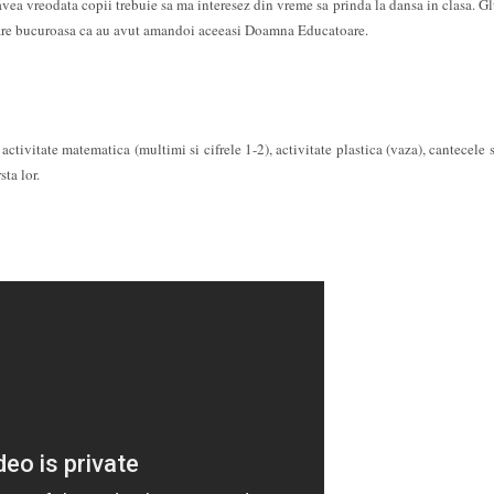
 avea vreodata copii trebuie sa ma interesez din vreme sa prinda la dansa in clasa. G
 tare bucuroasa ca au avut amandoi aceeasi Doamna Educatoare.
activitate matematica (multimi si cifrele 1-2), activitate plastica (vaza), cantecele s
ta lor.