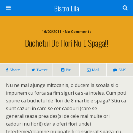
Bistro Lila
16/02/2011 • No Comments
Buchetul De Flori Nu E Spaga!!
Share
Tweet
Pin
Mail
SMS
Nu ne mai ajunge mitocania, o ducem la scoala si o
impunem cu forta sa fim siguri ca s-a inteles. Cum poti
spune ca buchetul de flori de 8 martie e spaga? Stiu ca
sunt cazuri in care se cer cadouri (care se
generalizeaza prea des(si de cele mai multe ori
cadouri nu flori)) dar a oferi flori undei
fete/femei/doamne nu poate fi considerat spaga, cu