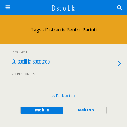
Bistro Lila
Tags › Distractie Pentru Parinti
11/03/2011
Cu copiii la spectacol
NO RESPONSES
Back to top
Mobile
Desktop