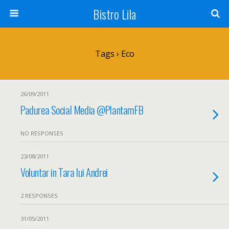
Bistro Lila
Tags › Eco
26/09/2011
Padurea Social Media @PlantamFB
NO RESPONSES
23/08/2011
Voluntar in Tara lui Andrei
2 RESPONSES
31/05/2011