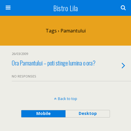
Bistro Lila
Tags › Pamantului
26/03/2009
Ora Pamantului – poti stinge lumina o ora?
NO RESPONSES
Back to top
Mobile
Desktop