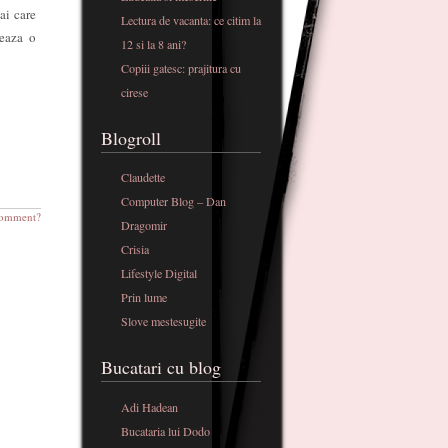
ai care
Lectura de vacanta: ce citim la
teaza o
12 si la 8 ani?
Copiii gatesc: prajitura cu
cirese
Blogroll
Claudette
Computer Blog – Dan
omment?
Dragomir
Crisia
Lifestyle Digital
Prin lume
Slove mestesugite
Bucatari cu blog
Adi Hadean
Bucataria lui Dodo