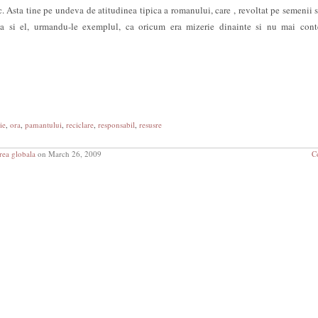
. Asta tine pe undeva de atitudinea tipica a romanului, care , revoltat pe semenii s
ca si el, urmandu-le exemplul, ca oricum era mizerie dinainte si nu mai con
ie
,
ora
,
pamantului
,
reciclare
,
responsabil
,
resusre
rea globala
on March 26, 2009
C