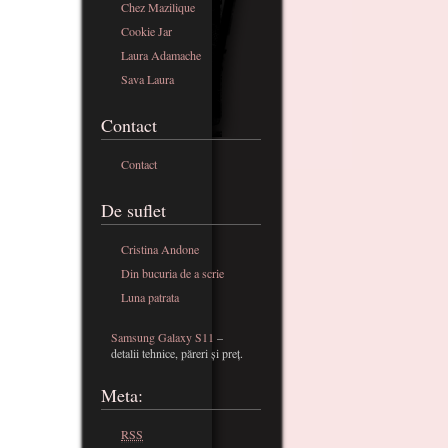
Chez Mazilique
Cookie Jar
Laura Adamache
Sava Laura
Contact
Contact
De suflet
Cristina Andone
Din bucuria de a scrie
Luna patrata
Samsung Galaxy S11
–
detalii tehnice, păreri și preț.
Meta:
RSS