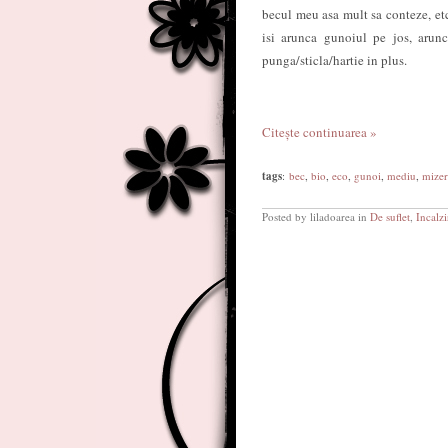
becul meu asa mult sa conteze, etc
isi arunca gunoiul pe jos, arun
punga/sticla/hartie in plus.
Citește continuarea »
tags
:
bec
,
bio
,
eco
,
gunoi
,
mediu
,
mizer
Posted by liladoarea in
De suflet
,
Incalzi