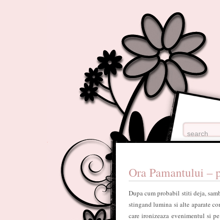
Ora Pamantului – p
Dupa cum probabil stiti deja, samb
stingand lumina si alte aparate con
care ironizeaza evenimentul si pe 