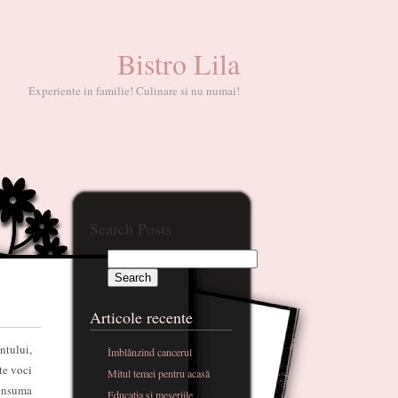
Bistro Lila
Experiente in familie! Culinare si nu numai!
Search Posts
Articole recente
ntului,
Îmblânzind cancerul
te voci
Mitul temei pentru acasă
consuma
Educatia si meseriile