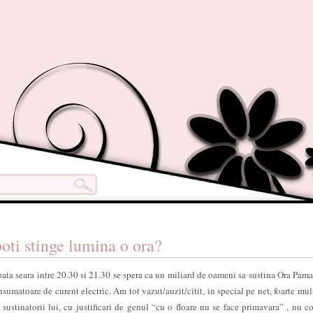
oti stinge lumina o ora?
ata seara intre 20.30 si 21.30 se spera ca un miliard de oameni sa sustina Ora Pama
sumatoare de curent electric. Am tot vazut/auzit/citit, in special pe net, foarte mul
sustinatorii lui, cu justificari de genul “cu o floare nu se face primavara” , nu 