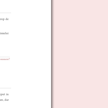
irop de
rimului
omment?
eput in
re, dar