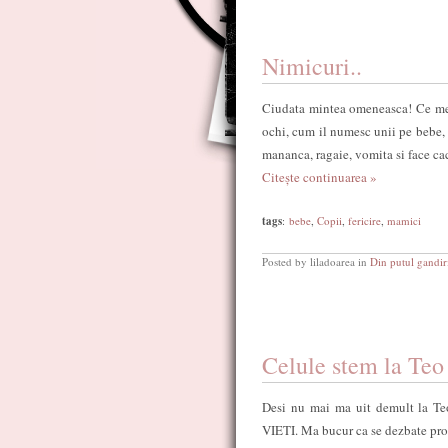
Nimicuri..
Ciudata mintea omeneasca! Ce meca
ochi, cum il numesc unii pe bebe, i
mananca, ragaie, vomita si face ca
Citește continuarea »
tags
:
bebe
,
Copii
,
fericire
,
mamici
Posted by liladoarea in
Din putul gandir
Celule stem la Teo
Desi nu mai ma uit demult la T
VIETI. Ma bucur ca se dezbate pro