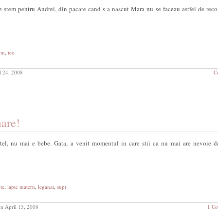
e stem pentru Andrei, din pacate cand s-a nascut Mara nu se faceau astfel de recol
em
,
teo
l 24, 2008
C
are!
etel, nu mai e bebe. Gata, a venit momentul in care stii ca nu mai are nevoie d
pte
,
lapte matern
,
leganat
,
supt
n April 15, 2008
1 C