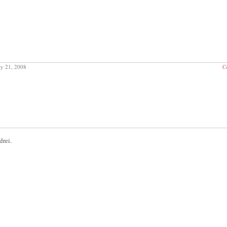
y 21, 2008
C
drei.