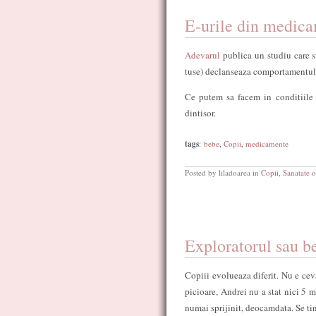
E-urile din medica
Adevarul
publica un studiu care s
tuse) declanseaza comportamentul 
Ce putem sa facem in conditiile a
dintisor.
tags
:
bebe
,
Copii
,
medicamente
Posted by liladoarea in
Copii
,
Sanatate
o
Exploratorul sau b
Copiii evolueaza diferit. Nu e cev
picioare, Andrei nu a stat nici 5 
numai sprijinit, deocamdata. Se tine