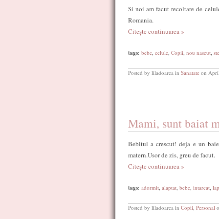
Si noi am facut recoltare de celul
Romania.
Citește continuarea »
tags
:
bebe
,
celule
,
Copii
,
nou nascut
,
st
Posted by liladoarea in
Sanatate
on Apri
Mami, sunt baiat m
Bebitul a crescut! deja e un bai
matern.Usor de zis, greu de facut.
Citește continuarea »
tags
:
adormit
,
alaptat
,
bebe
,
intarcat
,
la
Posted by liladoarea in
Copii
,
Personal
o