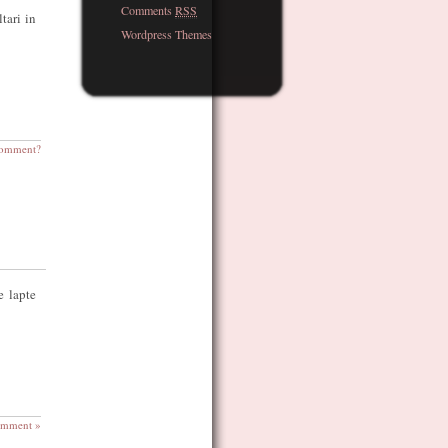
Comments
RSS
tari in
Wordpress Themes
omment?
e lapte
omment »