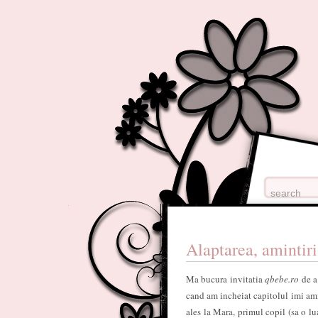
Alaptarea, amintiri
Ma bucura invitatia
qbebe.ro
de a
cand am incheiat capitolul imi am
ales la Mara, primul copil (sa o lua