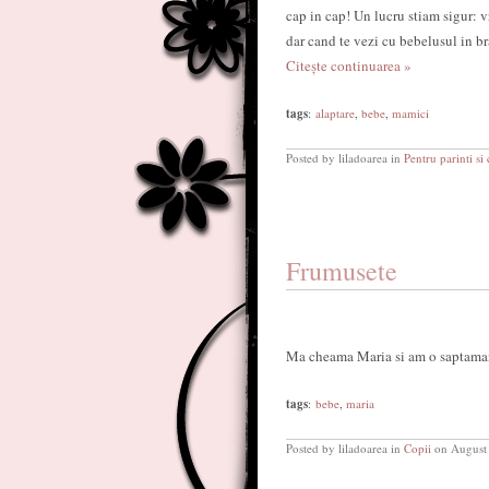
cap in cap! Un lucru stiam sigur: v
dar cand te vezi cu bebelusul in b
Citește continuarea »
tags
:
alaptare
,
bebe
,
mamici
Posted by liladoarea in
Pentru parinti si 
Frumusete
Ma cheama Maria si am o saptama
tags
:
bebe
,
maria
Posted by liladoarea in
Copii
on August