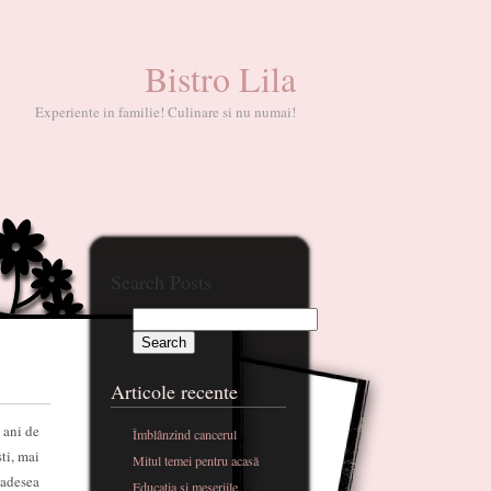
Bistro Lila
Experiente in familie! Culinare si nu numai!
Search Posts
Articole recente
 ani de
Îmblânzind cancerul
sti, mai
Mitul temei pentru acasă
a adesea
Educatia si meseriile