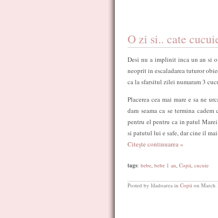
O zi si.. cate cucu
Desi nu a implinit inca un an si o
neoprit in escaladarea tuturor obiec
ca la sfarsitul zilei numaram 3 cu
Placerea cea mai mare e sa ne urca
dam seama ca se termina cadem 
pentru el pentru ca in patul Marei
si patutul lui e safe, dar cine il m
Citește continuarea »
tags
:
bebe
,
bebe 1 an
,
Copii
,
cucuie
Posted by liladoarea in
Copii
on March 