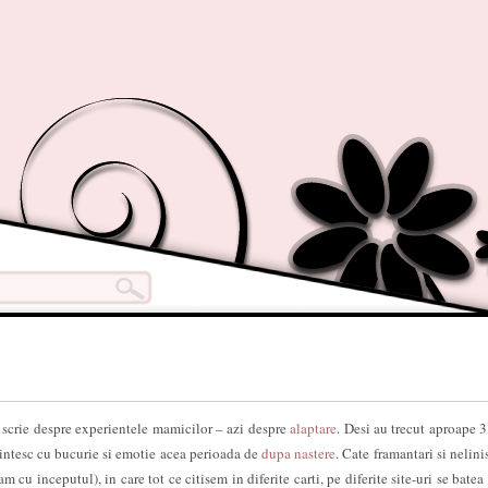
 scrie despre experientele mamicilor – azi despre
alaptare
. Desi au trecut aproape 3
intesc cu bucurie si emotie acea perioada de
dupa nastere
. Cate framantari si nelini
m cu inceputul), in care tot ce citisem in diferite carti, pe diferite site-uri se bate