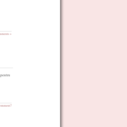
mments »
 pentru
omment?