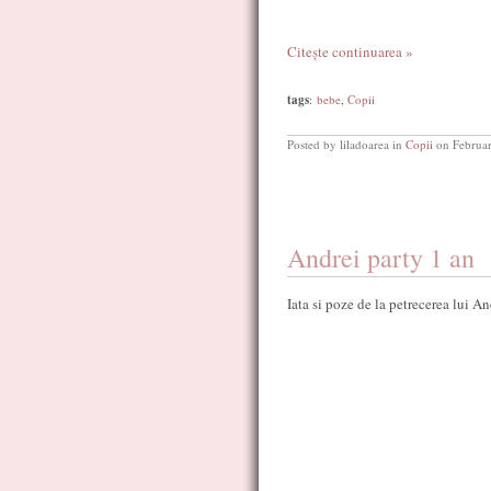
Citește continuarea »
tags
:
bebe
,
Copii
Posted by liladoarea in
Copii
on Februar
Andrei party 1 an
Iata si poze de la petrecerea lui An