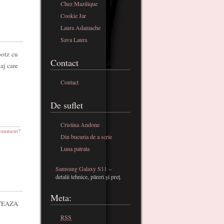
Chez Mazilique
Cookie Jar
Laura Adamache
Sava Laura
botz cu
Contact
aj care
Contact
De suflet
Cristina Andone
omment?
Din bucuria de a scrie
Luna patrata
Samsung Galaxy S11
–
detalii tehnice, păreri și preț.
Meta:
LVEAZA
RSS