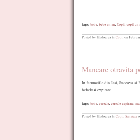
tags
:
bebe
,
bebe un an
,
Copii
,
copil un 
Posted by liladoarea in
Copii
on Februar
Mancare otravita p
In farmaciile din Iasi, Suceava si
bebelusi expirate
tags
:
bebe
,
cereale
,
cereale expirate
,
ma
Posted by liladoarea in
Copii
,
Sanatate
o