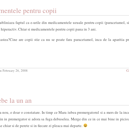
mentele pentru copii
ubliniaza faptul ca e-urile din medicamentele uzuale pentru copii (paracetamol, s
hiperactiv. Chiar si medicamentele pentru copii pana in 3 ani.
stea?Cine are copii stie ca nu se poate fara paracetamol, inca de la aparitia p
n February 26, 2008
C
ebe la un an
a nou, e doar o constatare. In timp ce Mara iubea premergatorul si a mers de la inc
min in premergator si adora sa fuga debuselea. Merge din ce in ce mai bine in picioa
 chiar si de perete si in fiecare zi pleaca mai departe.