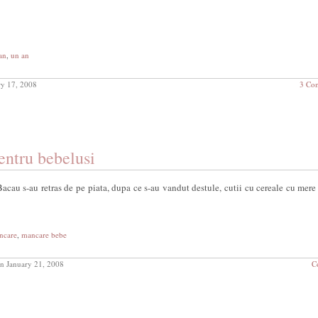
an
,
un an
y 17, 2008
3 Co
entru bebelusi
 Bacau s-au retras de pe piata, dupa ce s-au vandut destule, cutii cu cereale cu mere
ncare
,
mancare bebe
n January 21, 2008
C