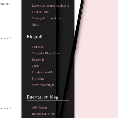
 de zis
Lectura de vacanta: ce citim la
12 si la 8 ani?
Copiii gatesc: prajitura cu
cirese
Blogroll
omment?
Claudette
Computer Blog – Dan
Dragomir
Crisia
Lifestyle Digital
Prin lume
Slove mestesugite
Bucatari cu blog
Adi Hadean
omment?
Bucataria lui Dodo