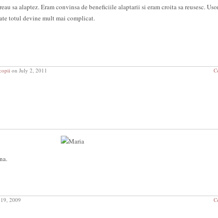
reau sa alaptez. Eram convinsa de beneficiile alaptarii si eram croita sa reusesc. Usor
rate totul devine mult mai complicat.
copii
on July 2, 2011
C
na.
 19, 2009
C