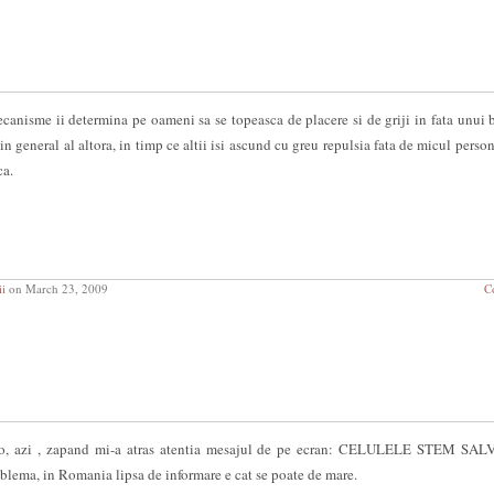
nisme ii determina pe oameni sa se topeasca de placere si de griji in fata unui 
n general al altora, in timp ce altii isi ascund cu greu repulsia fata de micul person
ca.
ii
on March 23, 2009
C
eo, azi , zapand mi-a atras atentia mesajul de pe ecran: CELULELE STEM SA
blema, in Romania lipsa de informare e cat se poate de mare.