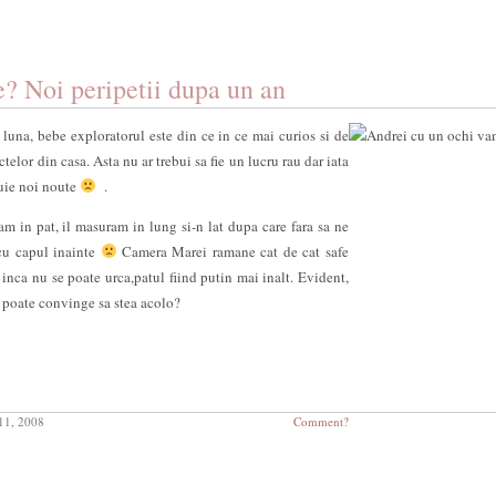
ie? Noi peripetii dupa un an
 luna, bebe exploratorul este din ce in ce mai curios si de
telor din casa. Asta nu ar trebui sa fie un lucru rau dar iata
cuie noi noute
.
m in pat, il masuram in lung si-n lat dupa care fara sa ne
cu capul inainte
Camera Marei ramane cat de cat safe
 inca nu se poate urca,patul fiind putin mai inalt. Evident,
ai poate convinge sa stea acolo?
11, 2008
Comment?