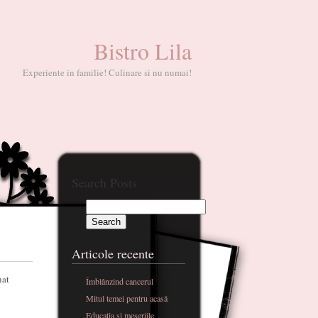
Bistro Lila
Experiente in familie! Culinare si nu numai!
Search Posts
Articole recente
Îmblânzind cancerul
Mitul temei pentru acasă
Educatia si meseriile