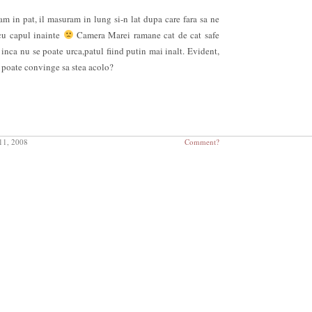
m in pat, il masuram in lung si-n lat dupa care fara sa ne
cu capul inainte
Camera Marei ramane cat de cat safe
 inca nu se poate urca,patul fiind putin mai inalt. Evident,
ai poate convinge sa stea acolo?
11, 2008
Comment?