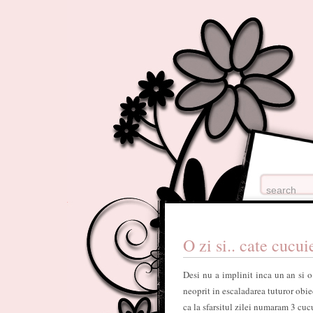
O zi si.. cate cucu
Desi nu a implinit inca un an si o
neoprit in escaladarea tuturor obiec
ca la sfarsitul zilei numaram 3 cu