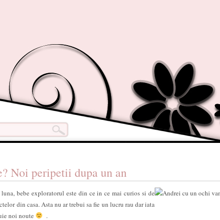
ie? Noi peripetii dupa un an
 luna, bebe exploratorul este din ce in ce mai curios si de
telor din casa. Asta nu ar trebui sa fie un lucru rau dar iata
cuie noi noute
.