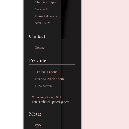
Chez Mazilique
Cookie Jar
Laura Adamache
Sava Laura
Contact
Contact
De suflet
Cristina Andone
Din bucuria de a scrie
Luna patrata
Samsung Galaxy S11
–
detalii tehnice, păreri și preț.
Meta:
RSS