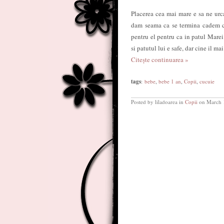
Placerea cea mai mare e sa ne urca
dam seama ca se termina cadem 
pentru el pentru ca in patul Marei
si patutul lui e safe, dar cine il m
Citește continuarea »
tags
:
bebe
,
bebe 1 an
,
Copii
,
cucuie
Posted by liladoarea in
Copii
on March 