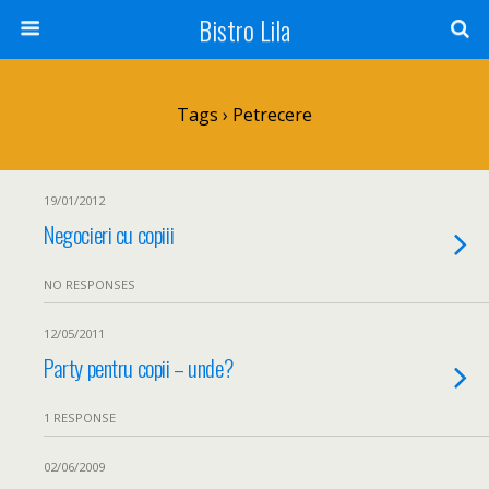
Bistro Lila
Tags › Petrecere
19/01/2012
Negocieri cu copiii
NO RESPONSES
12/05/2011
Party pentru copii – unde?
1 RESPONSE
02/06/2009