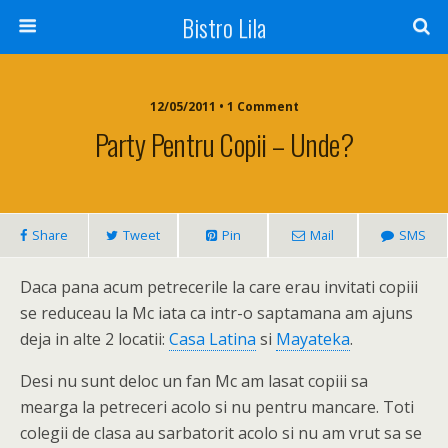
Bistro Lila
12/05/2011 • 1 Comment
Party Pentru Copii – Unde?
Share
Tweet
Pin
Mail
SMS
Daca pana acum petrecerile la care erau invitati copiii
se reduceau la Mc iata ca intr-o saptamana am ajuns
deja in alte 2 locatii:
Casa Latina
si
Mayateka
.
Desi nu sunt deloc un fan Mc am lasat copiii sa
mearga la petreceri acolo si nu pentru mancare. Toti
colegii de clasa au sarbatorit acolo si nu am vrut sa se