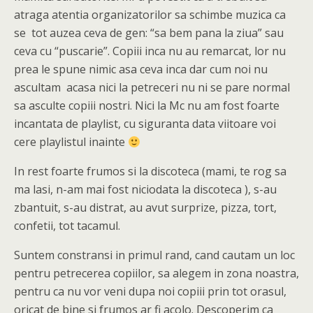
atraga atentia organizatorilor sa schimbe muzica ca
se tot auzea ceva de gen: “sa bem pana la ziua” sau
ceva cu “puscarie”. Copiii inca nu au remarcat, lor nu
prea le spune nimic asa ceva inca dar cum noi nu
ascultam acasa nici la petreceri nu ni se pare normal
sa asculte copiii nostri. Nici la Mc nu am fost foarte
incantata de playlist, cu siguranta data viitoare voi
cere playlistul inainte
In rest foarte frumos si la discoteca (mami, te rog sa
ma lasi, n-am mai fost niciodata la discoteca ), s-au
zbantuit, s-au distrat, au avut surprize, pizza, tort,
confetii, tot tacamul.
Suntem constransi in primul rand, cand cautam un loc
pentru petrecerea copiilor, sa alegem in zona noastra,
pentru ca nu vor veni dupa noi copiii prin tot orasul,
oricat de bine si frumos ar fi acolo. Descoperim ca