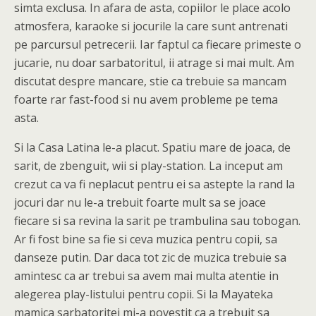
simta exclusa. In afara de asta, copiilor le place acolo
atmosfera, karaoke si jocurile la care sunt antrenati
pe parcursul petrecerii. Iar faptul ca fiecare primeste o
jucarie, nu doar sarbatoritul, ii atrage si mai mult. Am
discutat despre mancare, stie ca trebuie sa mancam
foarte rar fast-food si nu avem probleme pe tema
asta.
Si la Casa Latina le-a placut. Spatiu mare de joaca, de
sarit, de zbenguit, wii si play-station. La inceput am
crezut ca va fi neplacut pentru ei sa astepte la rand la
jocuri dar nu le-a trebuit foarte mult sa se joace
fiecare si sa revina la sarit pe trambulina sau tobogan.
Ar fi fost bine sa fie si ceva muzica pentru copii, sa
danseze putin. Dar daca tot zic de muzica trebuie sa
amintesc ca ar trebui sa avem mai multa atentie in
alegerea play-listului pentru copii. Si la Mayateka
mamica sarbatoritei mi-a povestit ca a trebuit sa