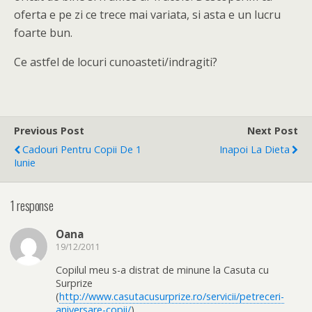
oferta e pe zi ce trece mai variata, si asta e un lucru
foarte bun.
Ce astfel de locuri cunoasteti/indragiti?
Previous Post
Next Post
Cadouri Pentru Copii De 1
Inapoi La Dieta
Iunie
1 response
Oana
19/12/2011
Copilul meu s-a distrat de minune la Casuta cu
Surprize
(
http://www.casutacusurprize.ro/servicii/petreceri-
aniversare-copii/
)