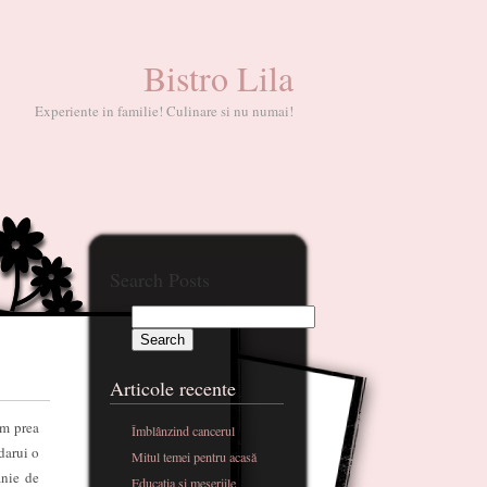
Bistro Lila
Experiente in familie! Culinare si nu numai!
Search Posts
Articole recente
em prea
Îmblânzind cancerul
darui o
Mitul temei pentru acasă
anie de
Educatia si meseriile