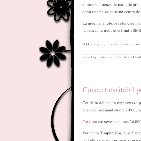
ajutorare dureaza de mult, de prin 
daruiasca paine catre un centru de 
La indemana tuturor celor care man
la banca, nu trebuie sa trimiti SMS
tags
:
ajuta
,
csr
,
doneaza
,
nevoiasi
,
pain
Posted by liladoarea in
Caritate
on Octob
Concert caritabil p
Cei de la
deliceu.ro
organizeaza jo
avea loc incepand cu ora 20:00, in
Catalina
are nevoie de inca 26.00
Vor canta Timpuri Noi, Suie Papar
lei (adica oamenii primesc si mai m