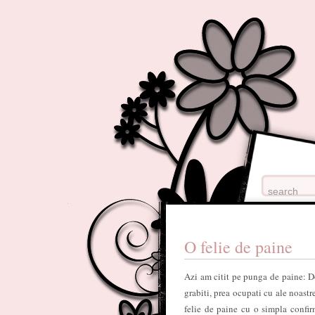
O felie de paine
Azi am citit pe punga de paine: D
grabiti, prea ocupati cu ale noast
felie de paine cu o simpla confi