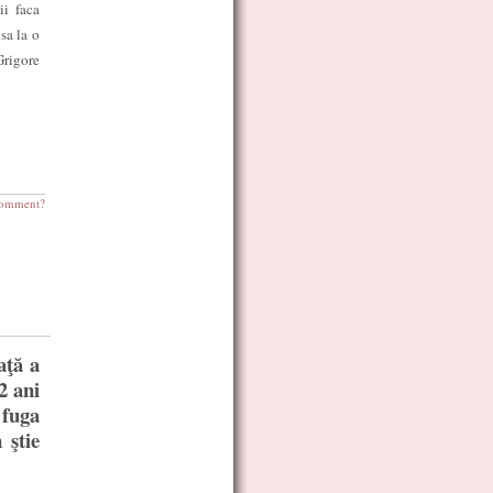
ii faca
sa la o
Grigore
omment?
aţă a
2 ani
 fuga
 ştie