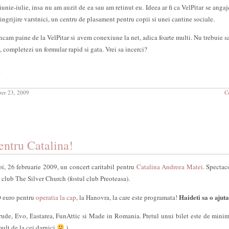
iunie-iulie, insa nu am auzit de ea sau am retinut eu. Ideea ar fi ca VelPitar se angaj
ingrijire varstnici, un centru de plasament pentru copii si unei cantine sociale.
cam paine de la VelPitar si avem conexiune la net, adica foarte multi. Nu trebuie s
, completezi un formular rapid si gata. Vrei sa incerci?
e
er 23, 2009
C
entru Catalina!
i, 26 februarie 2009, un concert caritabil pentru
Catalina Andreea Matei
. Spectac
 club The Silver Church (fostul club Preoteasa).
Haideti sa o ajut
0 euro pentru
operatia la cap
, la Hanovra, la care este programata!
ude, Evo, Eastarea, FunAttic si Made in Romania. Pretul unui bilet este de mini
ult de la cei darnici
).