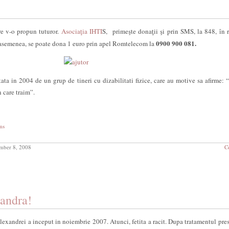
e v-o propun tuturor.
Asociaţia IHTI
S, primeşte donaţii şi prin SMS, la 848, în r
0900 900 081.
asemenea, se poate dona 1 euro prin apel Romtelecom la
tata in 2004 de un grup de tineri cu dizabilitati fizice, care au motive sa afirme: “
 care traim”.
ms
mber 8, 2008
C
andra!
Alexandrei a inceput in noiembrie 2007. Atunci, fetita a racit. Dupa tratamentul pres