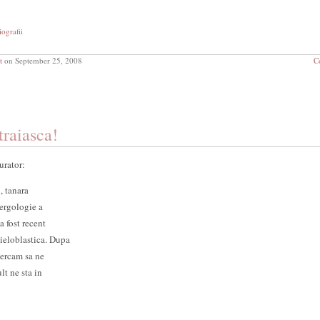
iografii
t
on September 25, 2008
C
traiasca!
urator:
, tanara
lergologie a
a fost recent
ieloblastica. Dupa
ncercam sa ne
lt ne sta in