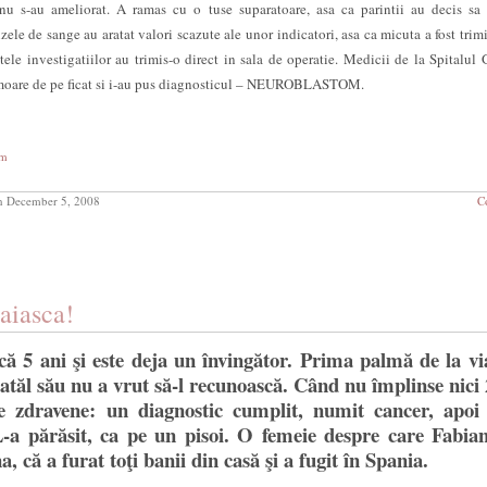
u s-au ameliorat. A ramas cu o tuse suparatoare, asa ca parintii au decis sa 
ele de sange au aratat valori scazute ale unor indicatori, asa ca micuta a fost trimi
tele investigatiilor au trimis-o direct in sala de operatie. Medicii de la Spitalul 
umoare de pe ficat si i-au pus diagnosticul – NEUROBLASTOM.
om
 December 5, 2008
C
raiasca!
că 5 ani şi este deja un învingător. Prima palmă de la vi
tatăl său nu a vrut să-l recunoască. Când nu împlinse nici 
 zdravene: un diagnostic cumplit, numit cancer, apoi
-a părăsit, ca pe un pisoi. O femeie despre care Fabian
 că a furat toţi banii din casă şi a fugit în Spania.