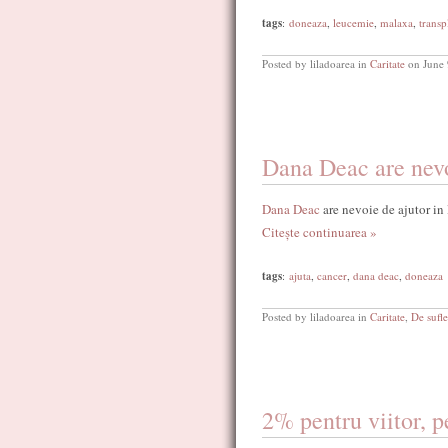
tags
:
doneaza
,
leucemie
,
malaxa
,
transp
Posted by liladoarea in
Caritate
on June 
Dana Deac are nevo
Dana Deac
are nevoie de ajutor in 
Citește continuarea »
tags
:
ajuta
,
cancer
,
dana deac
,
doneaza
Posted by liladoarea in
Caritate
,
De sufle
2% pentru viitor, p