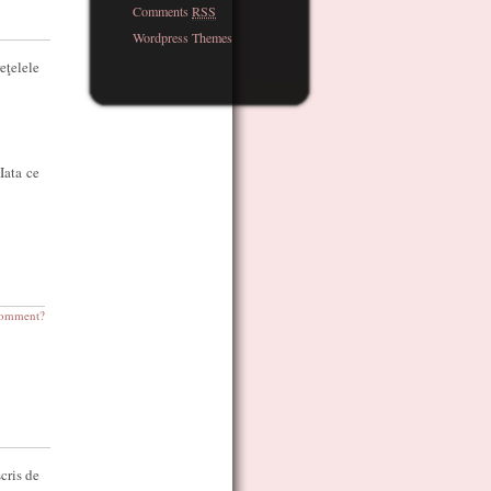
Comments
RSS
Wordpress Themes
eţelele
Iata ce
omment?
cris de