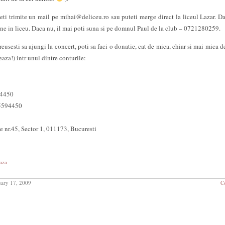
eti trimite un mail pe mihai@deliceu.ro sau puteti merge direct la liceul Lazar. Da
 tine in liceu. Daca nu, il mai poti suna si pe domnul Paul de la club – 0721280259.
eusesti sa ajungi la concert, poti sa faci o donatie, cat de mica, chiar si mai mica d
eaza!) intr-unul dintre conturile:
4450
5594450
 nr.45, Sector 1, 011173, Bucuresti
aza
ary 17, 2009
C