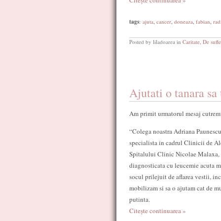
Citește continuarea »
tags
:
ajuta
,
cancer
,
doneaza
,
fabian
,
rad
Posted by liladoarea in
Caritate
,
De sufle
Ajutati o tanara sa 
Am primit urmatorul mesaj cutrem
“Colega noastra Adriana Paunescu
specialista in cadrul Clinicii de A
Spitalului Clinic Nicolae Malaxa, 
diagnosticata cu leucemie acuta m
socul prilejuit de aflarea vestii, i
mobilizam si sa o ajutam cat de mu
putinta.
Citește continuarea »