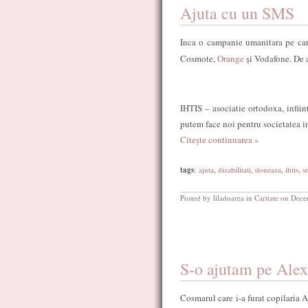
Ajuta cu un SMS
Inca o campanie umanitara pe car
Cosmote,
Orange
şi Vodafone. De 
IHTIS – asociatie ortodoxa, infiin
putem face noi pentru societatea in
Citește continuarea »
tags
:
ajuta
,
dizabilitati
,
doneaza
,
ihtis
,
s
Posted by liladoarea in
Caritate
on Dece
S-o ajutam pe Alex
Cosmarul care i-a furat copilaria 