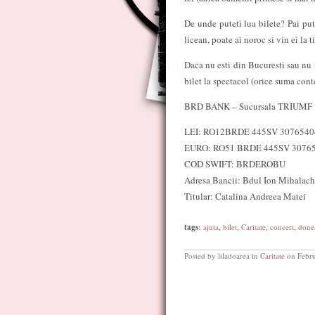
De unde puteti lua bilete? Pai put
licean, poate ai noroc si vin ei la
Daca nu esti din Bucuresti sau nu r
bilet la spectacol (orice suma cont
BRD BANK – Sucursala TRIUMF
LEI: RO12BRDE 445SV 3076540
EURO: RO51 BRDE 445SV 3076
COD SWIFT: BRDEROBU
Adresa Bancii: Bdul Ion Mihalache
Titular: Catalina Andreea Matei
tags
:
ajuta
,
bilet
,
Caritate
,
concert
,
done
Posted by liladoarea in
Caritate
on Febru