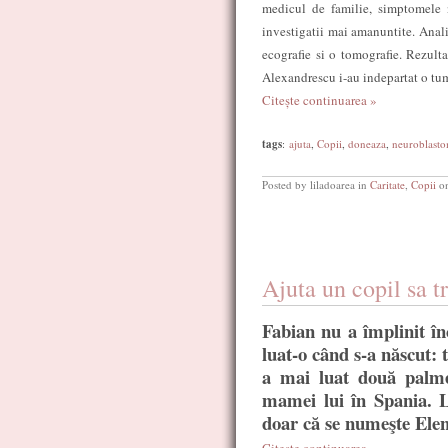
medicul de familie, simptomele n
investigatii mai amanuntite. Analiz
ecografie si o tomografie. Rezulta
Alexandrescu i-au indepartat o t
Citește continuarea »
tags
:
ajuta
,
Copii
,
doneaza
,
neuroblast
Posted by liladoarea in
Caritate
,
Copii
on
Ajuta un copil sa t
Fabian nu a împlinit în
luat-o când s-a născut: 
a mai luat două palme
mamei lui în Spania. L
doar că se numeşte Elena,