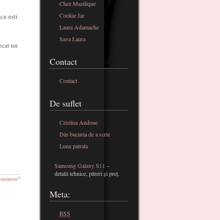
Chez Mazilique
Cookie Jar
ca esti
Laura Adamache
Sava Laura
ecat un
Contact
Contact
De suflet
Cristina Andone
Din bucuria de a scrie
Luna patrata
Samsung Galaxy S11
–
detalii tehnice, păreri și preț.
omment?
Meta:
RSS