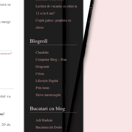
eaza sa
Lectura de vacanta: ce citim la
12 si la 8 ani?
Copiii gatesc: prajitura cu
a mergi
cirese
Blogroll
Claudette
omment?
Computer Blog – Dan
Dragomir
Crisia
Lifestyle Digital
Prin lume
Slove mestesugite
olul va
Bucatari cu blog
am!
Adi Hadean
m 20 de
Bucataria lui Dodo