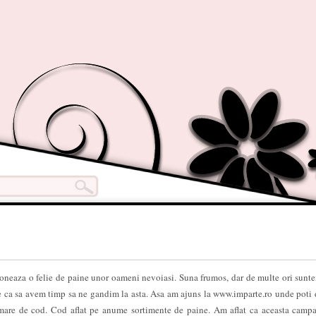
oneaza o felie de paine unor oameni nevoiasi. Suna frumos, dar de multe ori sunt
re ca sa avem timp sa ne gandim la asta. Asa am ajuns la www.imparte.ro unde poti 
rmare de cod. Cod aflat pe anume sortimente de paine. Am aflat ca aceasta camp