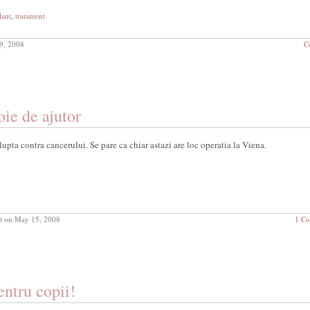
lant
,
tratament
9, 2008
C
ie de ajutor
lupta contra cancerului. Se pare ca chiar astazi are loc operatia la Viena.
t
on May 15, 2008
1 C
entru copii!