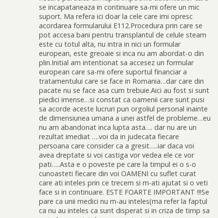
se incapataneaza in continuare sa-mi ofere un mic
suport. Ma refera ici doar la cele care imi opresc
acordarea formularului E112.Procedura prin care se
pot accesa bani pentru transplantul de celule steam
este cu totul alta, nu intra in nici un formular
european, este greoaie si inca nu am abordat-o din
plin.Initial am intentionat sa accesez un formular
european care sa-mi ofere suportul financiar a
tratamentului care se face in Romania…dar care din
pacate nu se face asa cum trebuie.Aici au fost si sunt
piedici imense…si constat ca oamenii care sunt pusi
sa acorde aceste lucruri pun orgoliul personal inainte
de dimensiunea umana a unei astfel de probleme…eu
nu am abandonat inca lupta asta…. dar nu are un
rezultat imediat ….voi da in judecata fiecare
persoana care consider ca a gresit…..iar daca voi
avea dreptate si voi castiga vor vedea ele ce vor
pati…..Asta e o poveste pe care la timpul ei o s-o
cunoasteti fiecare din voi OAMENI cu suflet curat
care ati inteles prin ce trecem si m-ati ajutat si o veti
face si in continuare. ESTE FOARTE IMPORTANT !!!Se
pare ca unii medici nu m-au inteles(ma refer la faptul
ca nu au inteles ca sunt disperat si in criza de timp sa