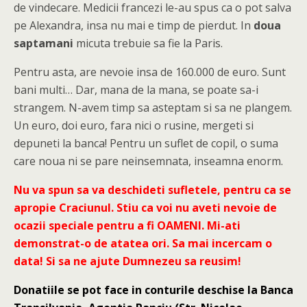
de vindecare. Medicii francezi le-au spus ca o pot salva
pe Alexandra, insa nu mai e timp de pierdut. In
doua
saptamani
micuta trebuie sa fie la Paris.
Pentru asta, are nevoie insa de 160.000 de euro. Sunt
bani multi… Dar, mana de la mana, se poate sa-i
strangem. N-avem timp sa asteptam si sa ne plangem.
Un euro, doi euro, fara nici o rusine, mergeti si
depuneti la banca! Pentru un suflet de copil, o suma
care noua ni se pare neinsemnata, inseamna enorm.
Nu va spun sa va deschideti sufletele, pentru ca se
apropie Craciunul. Stiu ca voi nu aveti nevoie de
ocazii speciale pentru a fi OAMENI. Mi-ati
demonstrat-o de atatea ori. Sa mai incercam o
data! Si sa ne ajute Dumnezeu sa reusim!
Donatiile se pot face in conturile deschise la Banca