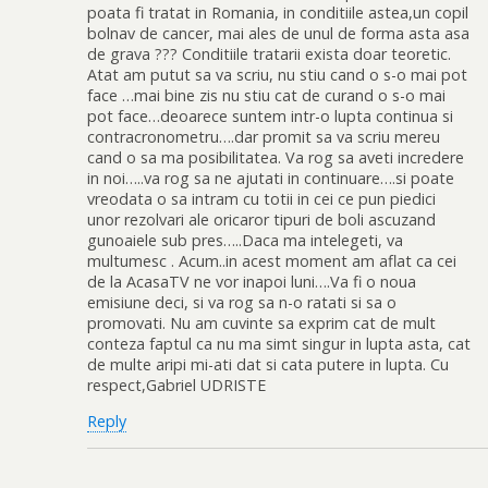
poata fi tratat in Romania, in conditiile astea,un copil
bolnav de cancer, mai ales de unul de forma asta asa
de grava ??? Conditiile tratarii exista doar teoretic.
Atat am putut sa va scriu, nu stiu cand o s-o mai pot
face …mai bine zis nu stiu cat de curand o s-o mai
pot face…deoarece suntem intr-o lupta continua si
contracronometru….dar promit sa va scriu mereu
cand o sa ma posibilitatea. Va rog sa aveti incredere
in noi…..va rog sa ne ajutati in continuare….si poate
vreodata o sa intram cu totii in cei ce pun piedici
unor rezolvari ale oricaror tipuri de boli ascuzand
gunoaiele sub pres…..Daca ma intelegeti, va
multumesc . Acum..in acest moment am aflat ca cei
de la AcasaTV ne vor inapoi luni….Va fi o noua
emisiune deci, si va rog sa n-o ratati si sa o
promovati. Nu am cuvinte sa exprim cat de mult
conteza faptul ca nu ma simt singur in lupta asta, cat
de multe aripi mi-ati dat si cata putere in lupta. Cu
respect,Gabriel UDRISTE
Reply