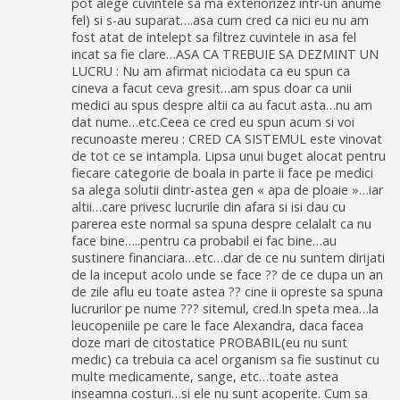
pot alege cuvintele sa ma exteriorizez intr-un anume
fel) si s-au suparat….asa cum cred ca nici eu nu am
fost atat de intelept sa filtrez cuvintele in asa fel
incat sa fie clare…ASA CA TREBUIE SA DEZMINT UN
LUCRU : Nu am afirmat niciodata ca eu spun ca
cineva a facut ceva gresit…am spus doar ca unii
medici au spus despre altii ca au facut asta…nu am
dat nume…etc.Ceea ce cred eu spun acum si voi
recunoaste mereu : CRED CA SISTEMUL este vinovat
de tot ce se intampla. Lipsa unui buget alocat pentru
fiecare categorie de boala in parte ii face pe medici
sa alega solutii dintr-astea gen « apa de ploaie »…iar
altii…care privesc lucrurile din afara si isi dau cu
parerea este normal sa spuna despre celalalt ca nu
face bine…..pentru ca probabil ei fac bine…au
sustinere financiara…etc…dar de ce nu suntem dirijati
de la inceput acolo unde se face ?? de ce dupa un an
de zile aflu eu toate astea ?? cine ii opreste sa spuna
lucrurilor pe nume ??? sitemul, cred.In speta mea…la
leucopeniile pe care le face Alexandra, daca facea
doze mari de citostatice PROBABIL(eu nu sunt
medic) ca trebuia ca acel organism sa fie sustinut cu
multe medicamente, sange, etc…toate astea
inseamna costuri…si ele nu sunt acoperite. Cum sa