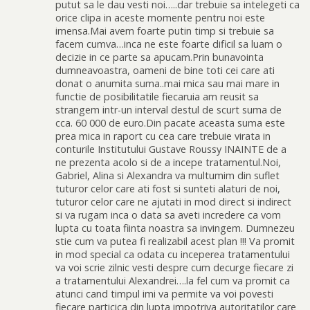
putut sa le dau vesti noi…..dar trebuie sa intelegeti ca
orice clipa in aceste momente pentru noi este
imensa.Mai avem foarte putin timp si trebuie sa
facem cumva…inca ne este foarte dificil sa luam o
decizie in ce parte sa apucam.Prin bunavointa
dumneavoastra, oameni de bine toti cei care ati
donat o anumita suma..mai mica sau mai mare in
functie de posibilitatile fiecaruia am reusit sa
strangem intr-un interval destul de scurt suma de
cca. 60 000 de euro.Din pacate aceasta suma este
prea mica in raport cu cea care trebuie virata in
conturile Institutului Gustave Roussy INAINTE de a
ne prezenta acolo si de a incepe tratamentul.Noi,
Gabriel, Alina si Alexandra va multumim din suflet
tuturor celor care ati fost si sunteti alaturi de noi,
tuturor celor care ne ajutati in mod direct si indirect
si va rugam inca o data sa aveti incredere ca vom
lupta cu toata fiinta noastra sa invingem. Dumnezeu
stie cum va putea fi realizabil acest plan !!! Va promit
in mod special ca odata cu inceperea tratamentului
va voi scrie zilnic vesti despre cum decurge fiecare zi
a tratamentului Alexandrei….la fel cum va promit ca
atunci cand timpul imi va permite va voi povesti
fiecare particica din lupta impotriva autoritatilor care