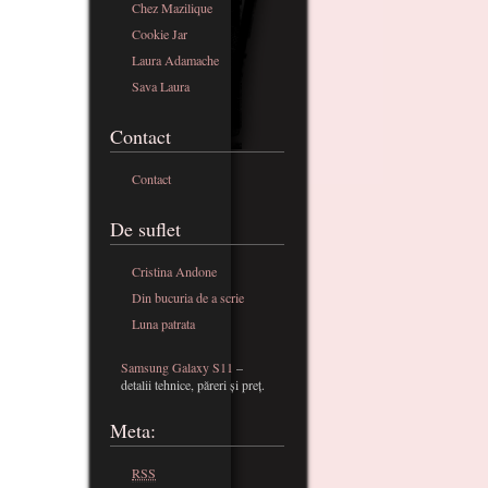
Chez Mazilique
Cookie Jar
Laura Adamache
Sava Laura
Contact
Contact
De suflet
Cristina Andone
Din bucuria de a scrie
Luna patrata
Samsung Galaxy S11
–
detalii tehnice, păreri și preț.
Meta:
RSS