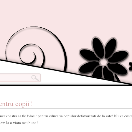
entru copii!
avoastra sa fie folosit pentru educatia copiilor defavorizati de la sate! Nu va cost
spere la o viata mai buna!