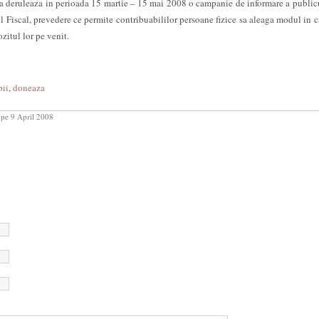
 deruleaza in perioada 15 martie – 15 mai 2008 o campanie de informare a public
 Fiscal, prevedere ce permite contribuabililor persoane fizice sa aleaga modul in c
zitul lor pe venit.
ii
,
doneaza
pe 9 April 2008