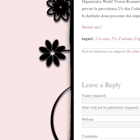
Organizatia World Vision Romania
privire la prevederea 2% din Codul
fi cheltuite doua procente din impo
Detalii aici!
taguri
:
2 la suta
,
2%
,
Caritate
,
Cop
Scris de liladoarea in categoria
De suflet
Leave a Reply
Name (required)
Mail (will not be published) (required)
Website
Comments