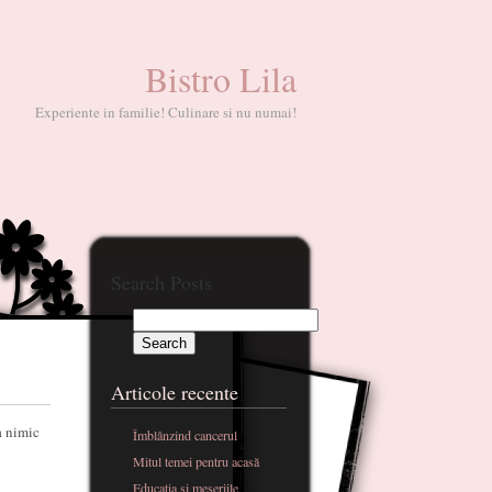
Bistro Lila
Experiente in familie! Culinare si nu numai!
Search Posts
Articole recente
a nimic
Îmblânzind cancerul
Mitul temei pentru acasă
Educatia si meseriile