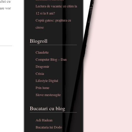
ului cu
Lectura de vacanta: ce citim la
are vor
12 si la 8 ani?
Copiii gatesc: prajitura cu
cirese
Blogroll
Claudette
Computer Blog – Dan
Dragomir
Crisia
Lifestyle Digital
Prin lume
Slove mestesugite
Bucatari cu blog
Adi Hadean
Bucataria lui Dodo