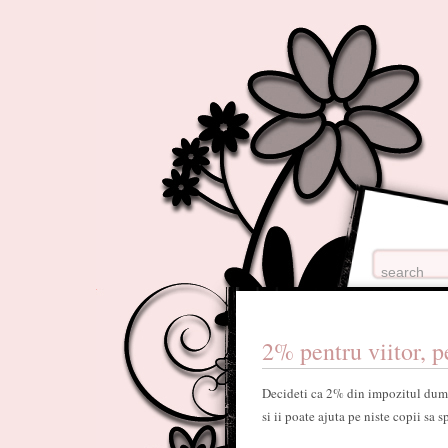
2% pentru viitor, p
Decideti ca 2% din impozitul dumne
si ii poate ajuta pe niste copii sa 