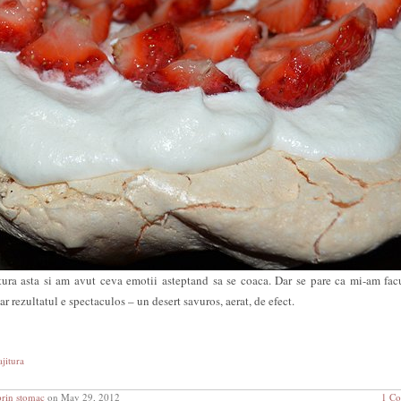
ra asta si am avut ceva emotii asteptand sa se coaca. Dar se pare ca mi-am facu
r rezultatul e spectaculos – un desert savuros, aerat, de efect.
ajitura
prin stomac
on May 29, 2012
1 C