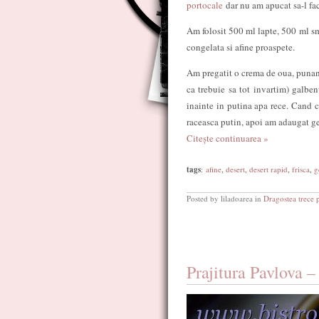
portocale
dar nu am apucat sa-l fa
Am folosit 500 ml lapte, 500 ml sm
congelata si afine proaspete.
Am pregatit o crema de oua, punand
ca trebuie sa tot invartim) galbe
inainte in putina apa rece. Cand c
raceasca putin, apoi am adaugat ge
Citește continuarea »
tags
:
afine
,
desert
,
desert rapid
,
frisca
,
g
Posted by liladoarea in
Dragostea trece 
Prajitura Pavlova –