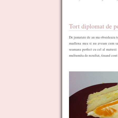
Tort diplomat de p
De jumatate de an ma obsedeaza tor
madlena mea si nu aveam cum sa n
seamana perfect cu cel al matusii 
multumita de rezultat, tinand cont