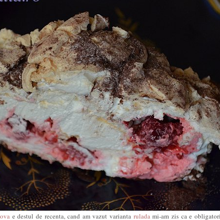
lova
e destul de recenta, cand am vazut varianta
rulada
mi-am zis ca e obligator