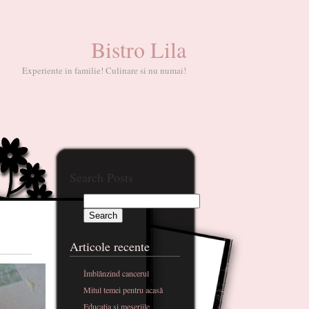
Bistro Lila
Experiente in familie! Culinare si nu numai!
Search Posts
Articole recente
Îmblânzind cancerul
Mitul temei pentru acasă
Educatia si meseriile