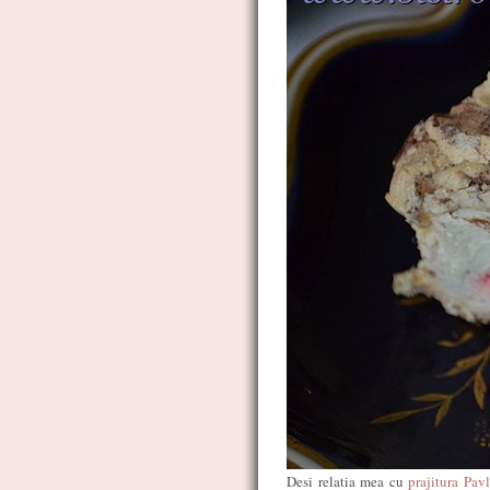
Desi relatia mea cu
prajitura Pav