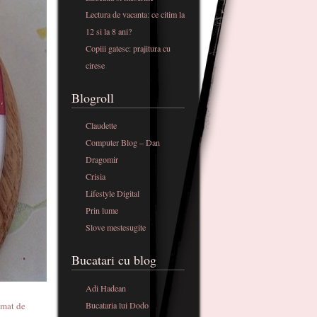
Lectura de vacanta: ce citim la
12 si la 8 ani?
Copiii gatesc: prajitura cu
cirese
Blogroll
Claudette
Computer Blog – Dan
Dragomir
Crisia
Lifestyle Digital
Prin lume
Slove mestesugite
Bucatari cu blog
Adi Hadean
Bucataria lui Dodo
omat de