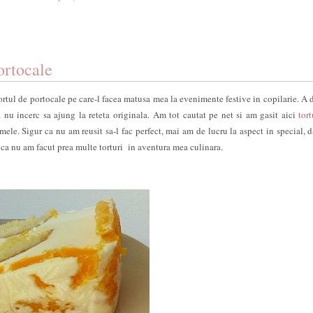
ortocale
tul de portocale pe care-l facea matusa mea la evenimente festive in copilarie. A 
u incerc sa ajung la reteta originala. Am tot cautat pe net si am gasit aici
tor
mele. Sigur ca nu am reusit sa-l fac perfect, mai am de lucru la aspect in special, d
 ca nu am facut prea multe torturi in aventura mea culinara.