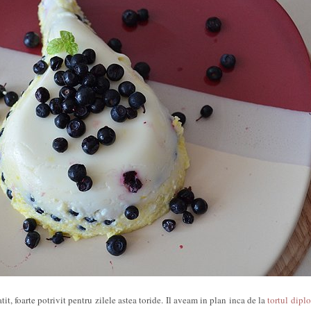
tit, foarte potrivit pentru zilele astea toride. Il aveam in plan inca de la
tortul dipl