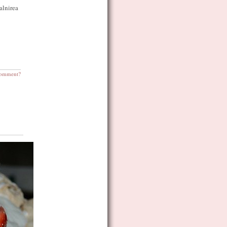
alnirea
omment?