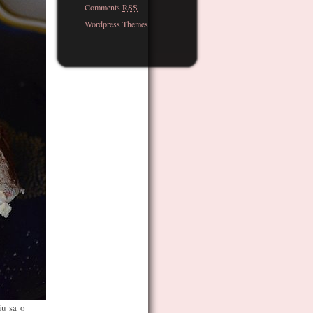
Comments
RSS
Wordpress Themes
iu sa o