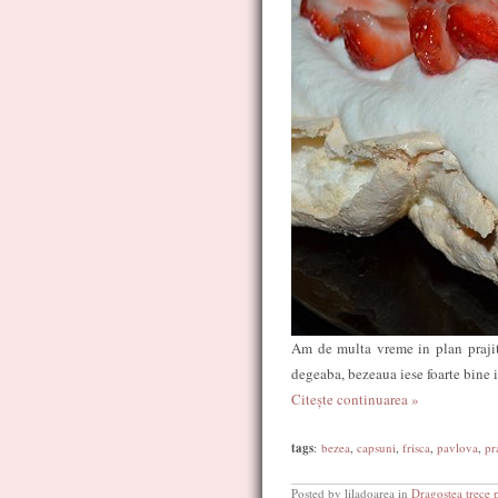
Am de multa vreme in plan prajitu
degeaba, bezeaua iese foarte bine ia
Citește continuarea »
tags
:
bezea
,
capsuni
,
frisca
,
pavlova
,
pr
Posted by liladoarea in
Dragostea trece 