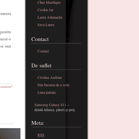
Chez Mazilique
Cookie Jar
 zmeura
Laura Adamache
Sava Laura
 pentru
Contact
muiat-o
 se mai
Contact
De suflet
Cristina Andone
Din bucuria de a scrie
omment?
Luna patrata
Samsung Galaxy S11
–
detalii tehnice, păreri și preț.
Meta:
RSS