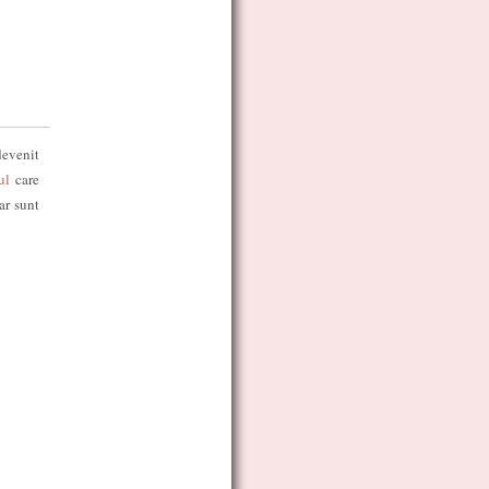
devenit
tul
care
ar sunt