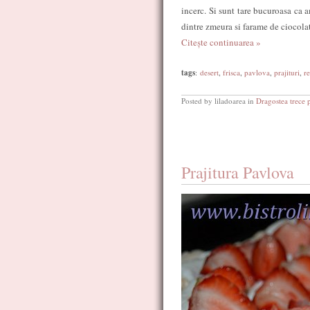
incerc. Si sunt tare bucuroasa ca a
dintre zmeura si farame de ciocolat
Citește continuarea »
tags
:
desert
,
frisca
,
pavlova
,
prajituri
,
re
Posted by liladoarea in
Dragostea trece 
Prajitura Pavlova