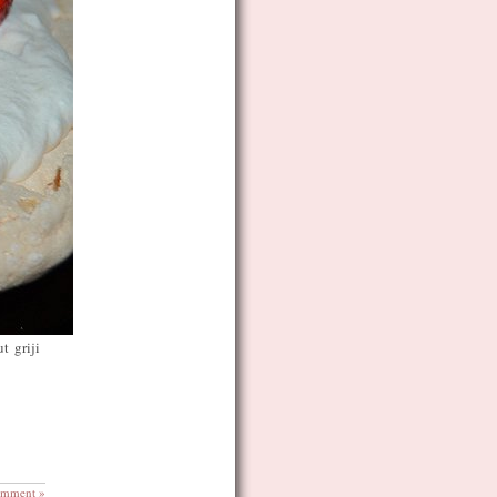
t griji
omment »