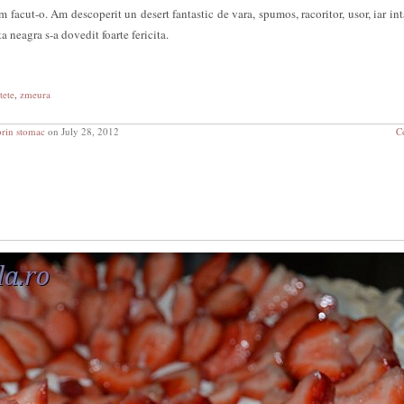
m facut-o. Am descoperit un desert fantastic de vara, spumos, racoritor, usor, iar int
a neagra s-a dovedit foarte fericita.
tete
,
zmeura
prin stomac
on July 28, 2012
C