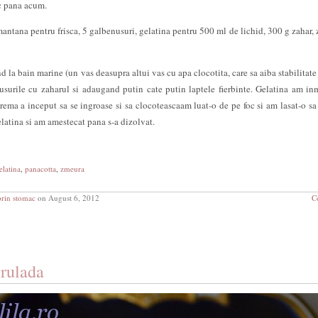
c pana acum.
antana pentru frisca, 5 galbenusuri, gelatina pentru 500 ml de lichid, 300 g zahar,
 la bain marine (un vas deasupra altui vas cu apa clocotita, care sa aiba stabilitate
nusurile cu zaharul si adaugand putin cate putin laptele fierbinte. Gelatina am in
rema a inceput sa se ingroase si sa clocoteascaam luat-o de pe foc si am lasat-o sa
latina si am amestecat pana s-a dizolvat.
elatina
,
panacotta
,
zmeura
prin stomac
on August 6, 2012
C
 rulada