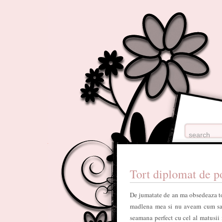
Tort diplomat de p
De jumatate de an ma obsedeaza tor
madlena mea si nu aveam cum sa n
seamana perfect cu cel al matusii 