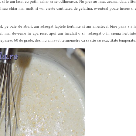
t si le-am lasat cu putin zahar sa se odihneasca. Nu prea au lasat zeama, data viito
 sau chiar mai mult, si voi creste cantitatea de gelatina, eventual poate incerc si 
l, pe baie de aburi, am adaugat laptele fierbinte si am amestecat bine pana s-a i
at mai devreme in apa rece, apoi am incalzit-o si adaugat-o in crema fierbint
depasesc 60 de grade, desi nu am avut termometru ca sa stiu cu exactitate temperatu