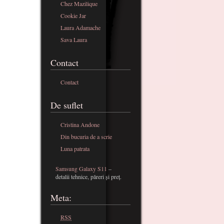
Chez Mazilique
Cookie Jar
Laura Adamache
Sava Laura
Contact
Contact
De suflet
Cristina Andone
Din bucuria de a scrie
Luna patrata
Samsung Galaxy S11
–
detalii tehnice, păreri și preț.
Meta:
RSS