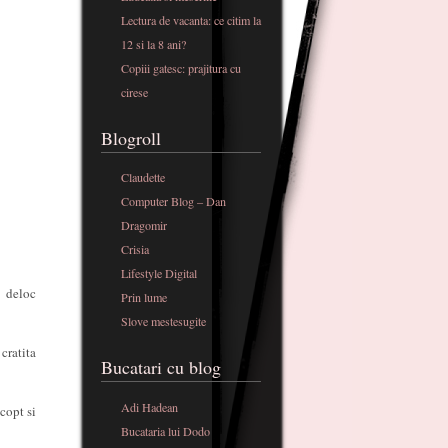
Lectura de vacanta: ce citim la
12 si la 8 ani?
Copiii gatesc: prajitura cu
cirese
Blogroll
Claudette
Computer Blog – Dan
Dragomir
Crisia
Lifestyle Digital
 deloc
Prin lume
Slove mestesugite
cratita
Bucatari cu blog
Adi Hadean
copt si
Bucataria lui Dodo