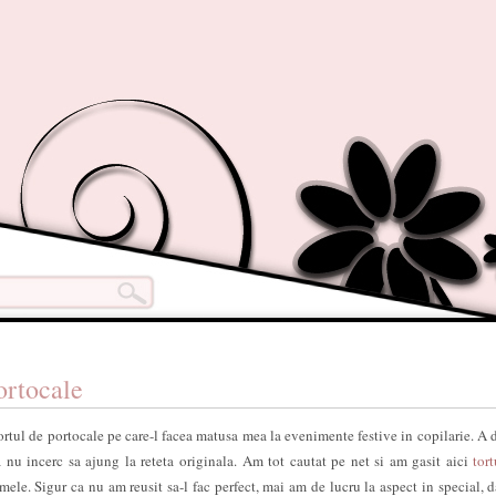
ortocale
tul de portocale pe care-l facea matusa mea la evenimente festive in copilarie. A 
u incerc sa ajung la reteta originala. Am tot cautat pe net si am gasit aici
tor
mele. Sigur ca nu am reusit sa-l fac perfect, mai am de lucru la aspect in special, d