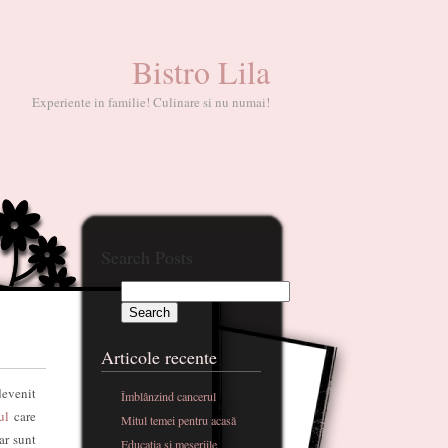
Bistro Lila
Experiente in familie! Culinare si nu numai!
Search Posts
Articole recente
devenit
Îmblânzind cancerul
tul
care
Mitul temei pentru acasă
ar sunt
Educatia si meseriile