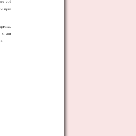
are voi
eu agar
ngrosat
e si am
ra.