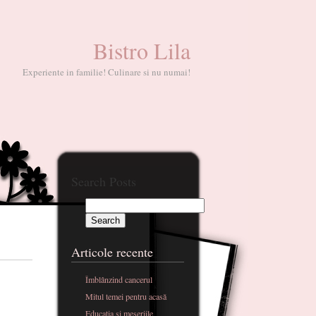
Bistro Lila
Experiente in familie! Culinare si nu numai!
Search Posts
Articole recente
Îmblânzind cancerul
Mitul temei pentru acasă
Educatia si meseriile