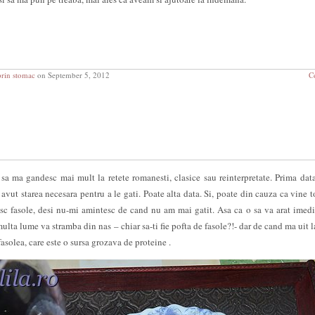
prin stomac
on September 5, 2012
C
a ma gandesc mai mult la retete romanesti, clasice sau reinterpretate. Prima da
 avut starea necesara pentru a le gati. Poate alta data. Si, poate din cauza ca vine 
 fasole, desi nu-mi amintesc de cand nu am mai gatit. Asa ca o sa va arat imedi
 multa lume va stramba din nas – chiar sa-ti fie pofta de fasole?!- dar de cand ma uit 
fasolea, care este o sursa grozava de proteine .