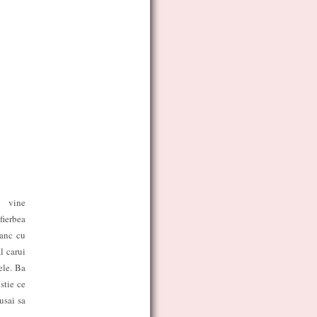
 vine
fierbea
nanc cu
l carui
ele. Ba
stie ce
usai sa