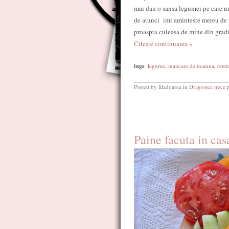
mai dau o sansa legumei pe care nu
de atunci imi aminteste mereu de t
proaspta culeasa de mine din gradi
Citește continuarea »
tags
:
legume
,
mancare de toamna
,
retet
Posted by liladoarea in
Dragostea trece 
Paine facuta in cas