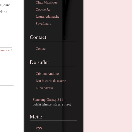
Chez Mazilique
e, care
Cookie Jar
elina
Laura Adamache
Sava Laura
Contact
Contact
omment?
De suflet
Cristina Andone
Din bucuria de a scrie
Luna patrata
Samsung Galaxy S11
–
detalii tehnice, păreri și preț.
Meta:
RSS