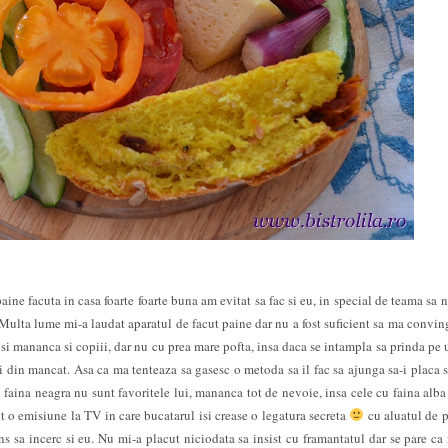
ne facuta in casa foarte foarte buna am evitat sa fac si eu, in special de teama sa n
 Multa lume mi-a laudat aparatul de facut paine dar nu a fost suficient sa ma convin
i mananca si copiii, dar nu cu prea mare pofta, insa daca se intampla sa prinda pe
i din mancat. Asa ca ma tenteaza sa gasesc o metoda sa il fac sa ajunga sa-i placa si
 faina neagra nu sunt favoritele lui, mananca tot de nevoie, insa cele cu faina alba 
o emisiune la TV in care bucatarul isi crease o legatura secreta
cu aluatul de p
 sa incerc si eu. Nu mi-a placut niciodata sa insist cu framantatul dar se pare ca 