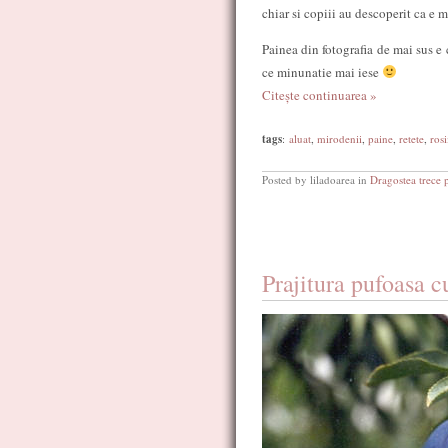
chiar si copiii au descoperit ca e m
Painea din fotografia de mai sus e 
ce minunatie mai iese
Citește continuarea »
tags
:
aluat
,
mirodenii
,
paine
,
retete
,
rosi
Posted by liladoarea in
Dragostea trece 
Prajitura pufoasa c