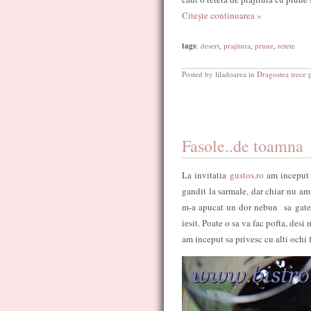
Citește continuarea »
tags
:
desert
,
prajitura
,
prune
,
retete
Posted by liladoarea in
Dragostea trece 
Fasole..de toamna
La invitatia
gustos.ro
am inceput s
gandit la sarmale, dar chiar nu am
m-a apucat un dor nebun sa gatesc
iesit. Poate o sa va fac pofta, desi
am inceput sa privesc cu alti ochi 