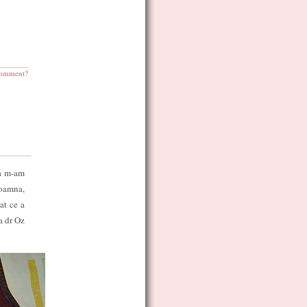
omment?
ta m-am
toamna,
at ce a
la dr Oz