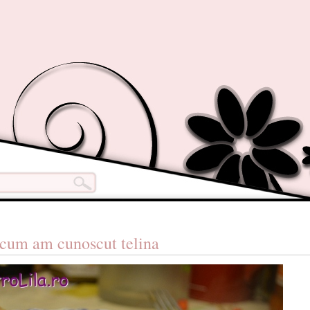
 cum am cunoscut telina