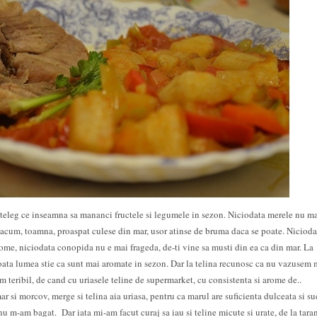
nteleg ce inseamna sa mananci fructele si legumele in sezon. Niciodata merele nu ma
a acum, toamna, proaspat culese din mar, usor atinse de bruma daca se poate. Nicioda
ome, niciodata conopida nu e mai frageda, de-ti vine sa musti din ea ca din mar. La
toata lumea stie ca sunt mai aromate in sezon. Dar la telina recunosc ca nu vazusem 
m teribil, de cand cu uriasele teline de supermarket, cu consistenta si arome de..
ar si morcov, merge si telina aia uriasa, pentru ca marul are suficienta dulceata si su
nu m-am bagat. Dar iata mi-am facut curaj sa iau si teline micute si urate, de la tarani