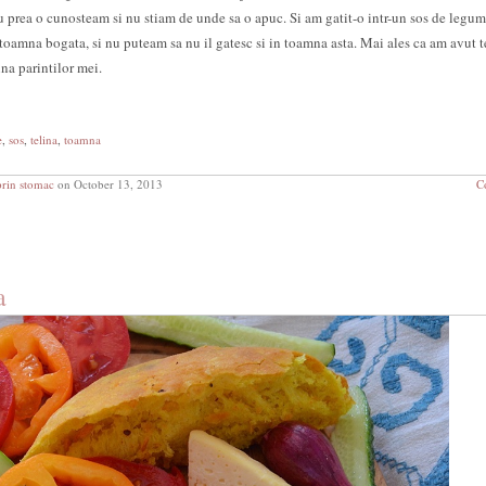
 prea o cunosteam si nu stiam de unde sa o apuc. Si am gatit-o intr-un sos de legum
oamna bogata, si nu puteam sa nu il gatesc si in toamna asta. Mai ales ca am avut t
na parintilor mei.
e
,
sos
,
telina
,
toamna
prin stomac
on October 13, 2013
C
a