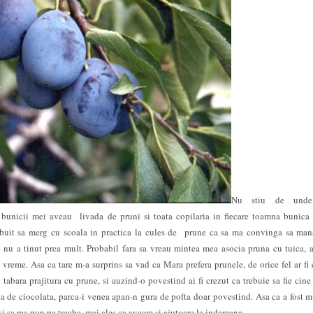
Nu stiu de unde
 bunicii mei aveau livada de pruni si toata copilaria in fiecare toamna bunica 
ebuit sa merg cu scoala in practica la cules de prune ca sa ma convinga sa ma
e nu a tinut prea mult. Probabil fara sa vreau mintea mea asocia pruna cu tuica, a
 vreme. Asa ca tare m-a surprins sa vad ca Mara prefera prunele, de orice fel ar fi 
tabara prajitura cu prune, si auzind-o povestind ai fi crezut ca trebuie sa fie cine 
ina de ciocolata, parca-i venea apan-n gura de pofta doar povestind. Asa ca a fost m
 si sa ma pun pe treaba, mai ales ca aveam si ajutoare la indemana.