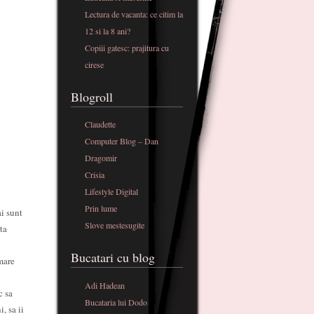
Lectura de vacanta: ce citim la
12 si la 8 ani?
Copiii gatesc: prajitura cu
cirese
Blogroll
Claudette
Computer Blog – Dan
Dragomir
Crisia
Lifestyle Digital
Prin lume
i sunt
Slove mestesugite
ta
Bucatari cu blog
mare
Adi Hadean
c sa
Bucataria lui Dodo
, sa ii