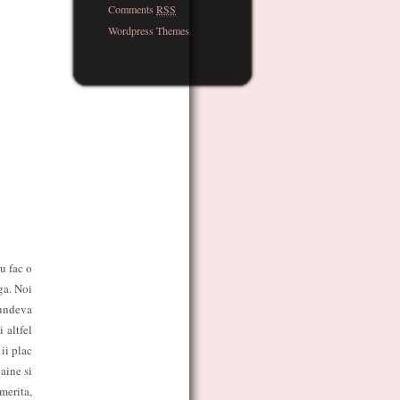
Comments
RSS
Wordpress Themes
u fac o
ga. Noi
 undeva
 altfel
ii plac
aine si
merita,