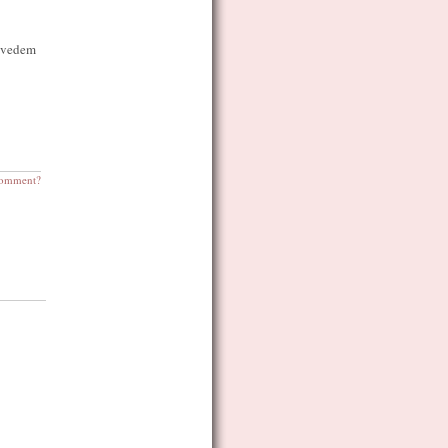
a vedem
omment?