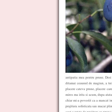
antipatia mea pentru prune. Desi
ditamai ceaunul de magiun, a tr
placere cateva prune, placere car
miros ma irita si acum, dupa atata
chiar mi-a povestit ca a mancat in 
prajitura sofisticata sau macar pl
caut o reteta de prajitura cu prune