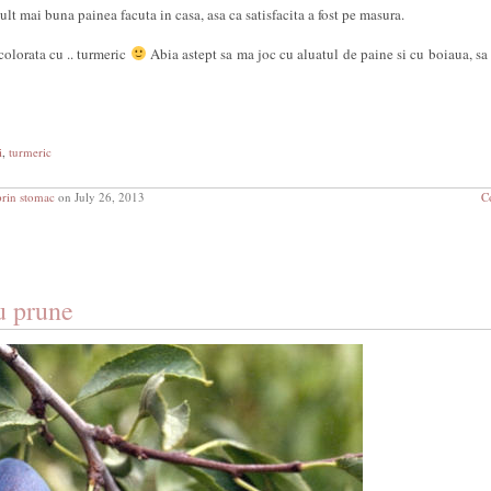
ult mai buna painea facuta in casa, asa ca satisfacita a fost pe masura.
colorata cu .. turmeric
Abia astept sa ma joc cu aluatul de paine si cu boiaua, s
i
,
turmeric
prin stomac
on July 26, 2013
C
u prune