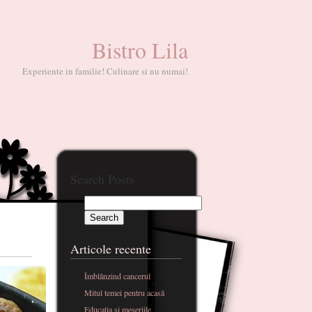
Bistro Lila
Experiente in familie! Culinare si nu numai!
Search Posts
Articole recente
Îmblânzind cancerul
Mitul temei pentru acasă
Educatia si meseriile