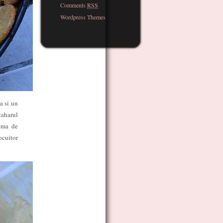
Comments
RSS
Wordpress Themes
a si un
zaharul
rema de
ocuitor