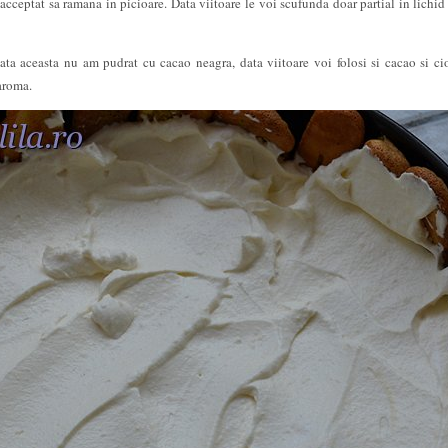
acceptat sa ramana in picioare. Data viitoare le voi scufunda doar partial in lichid
ta aceasta nu am pudrat cu cacao neagra, data viitoare voi folosi si cacao si ci
 aroma.