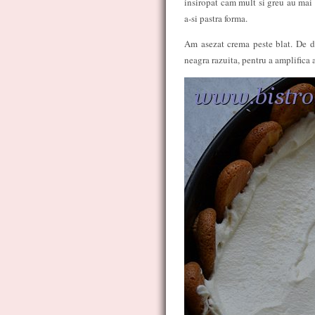
insiropat cam mult si greu au mai 
a-si pastra forma.
Am asezat crema peste blat. De da
neagra razuita, pentru a amplifica