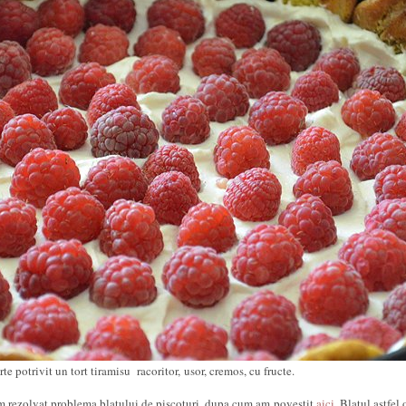
rte potrivit un tort tiramisu racoritor, usor, cremos, cu fructe.
m rezolvat problema blatului de piscoturi, dupa cum am povestit
aici
. Blatul astfel