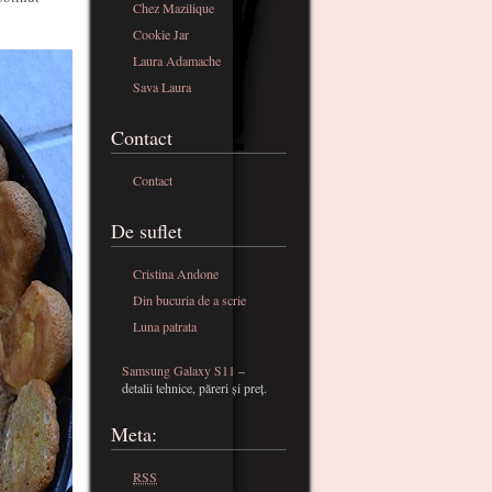
Chez Mazilique
Cookie Jar
Laura Adamache
Sava Laura
Contact
Contact
De suflet
Cristina Andone
Din bucuria de a scrie
Luna patrata
Samsung Galaxy S11
–
detalii tehnice, păreri și preț.
Meta:
RSS