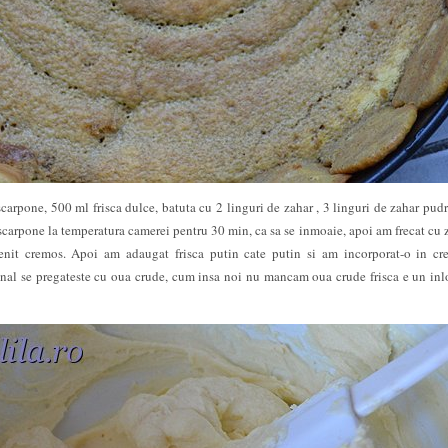
arpone, 500 ml frisca dulce, batuta cu 2 linguri de zahar , 3 linguri de zahar pudr
scarpone la temperatura camerei pentru 30 min, ca sa se inmoaie, apoi am frecat cu 
venit cremos. Apoi am adaugat frisca putin cate putin si am incorporat-o in c
inal se pregateste cu oua crude, cum insa noi nu mancam oua crude frisca e un inl