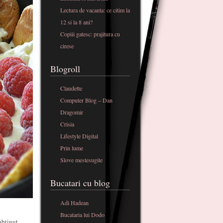
Lectura de vacanta: ce citim la
12 si la 8 ani?
Copiii gatesc: prajitura cu
cirese
Blogroll
Claudette
Computer Blog – Dan
Dragomir
Crisia
Lifestyle Digital
Prin lume
Slove mestesugite
Bucatari cu blog
Adi Hadean
Bucataria lui Dodo
 obtinut