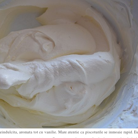
neindulcita, aromata tot cu vanilie. Mare atentie ca piscoturile se inmoaie rapid. E