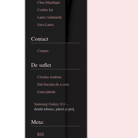
Chez Mazilique
Cookie Jar
Laura Adamache
Sava Laura
Contact
Contact
De suflet
Cristina Andone
Din bucuria de a scrie
Luna patrata
Samsung Galaxy S11
–
detalii tehnice, păreri și preț.
Meta:
RSS