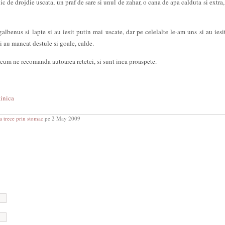
ic de drojdie uscata, un praf de sare si unul de zahar, o cana de apa calduta si extra,
albenus si lapte si au iesit putin mai uscate, dar pe celelalte le-am uns si au iesit
i au mancat destule si goale, calde.
 cum ne recomanda autoarea retetei, si sunt inca proaspete.
inica
a trece prin stomac
pe 2 May 2009