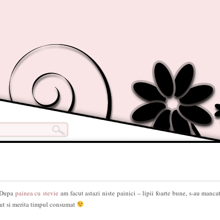
Dupa
painea cu stevie
am facut astazi niste painici – lipii foarte bune, s-au mancat
cut si merita timpul consumat