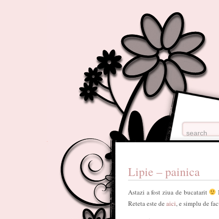
Lipie – painica
Astazi a fost ziua de bucatarit
Reteta este de
aici
, e simplu de fa