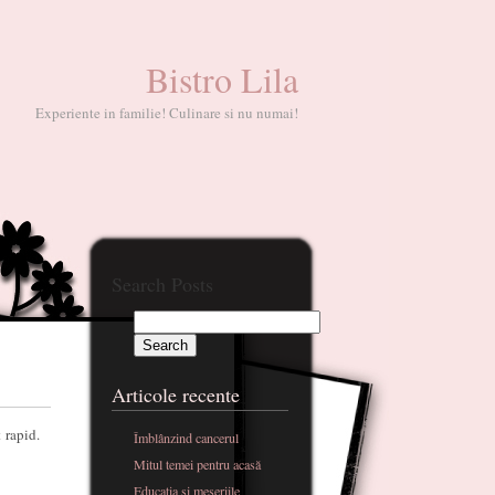
Bistro Lila
Experiente in familie! Culinare si nu numai!
Search Posts
Articole recente
 rapid.
Îmblânzind cancerul
Mitul temei pentru acasă
Educatia si meseriile