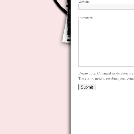
Website
Comments
Please note:
Comment moderation is e
There is no need to resubmit your com