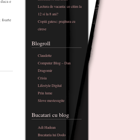
 daca e
Lectura de vacanta: ce citim la
12 si la 8 ani?
 foarte
Copiii gatesc: prajitura cu
cirese
Blogroll
Claudette
Computer Blog – Dan
Dragomir
Crisia
Lifestyle Digital
Prin lume
Slove mestesugite
Bucatari cu blog
Adi Hadean
Bucataria lui Dodo