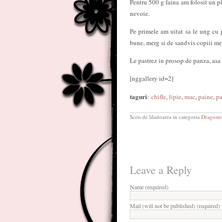
Pentru 500 g faina am folosit un pl
nevoie.
Pe primele am uitat sa le ung cu g
bune, merg si de sandvis copiii me
Le pastrez in prosop de panza, asa
[nggallery id=2]
taguri
:
chifle
,
lipie
,
mac
,
paine
,
pa
Scris de liladoarea in categoria
Dragoste
Leave a Reply
Name (required)
Mail (will not be published) (required)