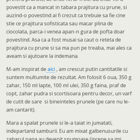
povestit ca a mancat in tabara prajitura cu prune, si
auzind-o povestind ai fi crezut ca trebuie sa fie cine
stie ce prajitura sofisticata sau macar plina de
ciocolata, parca-i venea apan-n gura de pofta doar
povestind. Asa ca a fost musai sa caut o reteta de
prajitura cu prune si sa ma pun pe treaba, mai ales ca
aveam si ajutoare la indemana.
M-am inspirat de
aici
, am crescut putin cantitatile si
suntem multumite de rezultat. Am folosit 6 oua, 350 g
zahar, 150 ml lapte, 100 ml ulei, 350 g faina, praf de
copt, zahar pudra si scortisoara pentru decor, un varf
de cutit de sare si bineinteles prunele (pe care nu le-
am cantarit).
Mara a spalat prunele si le-a taiat in jumatati,
indepartand samburii. Eu am mixat galbenusurile cu
zaharul pana au devenit spumoase (incepe sa imi