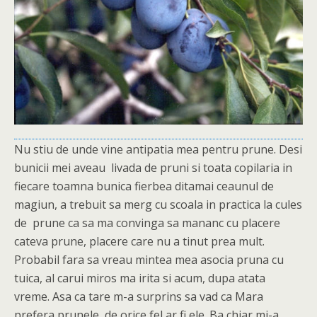
Nu stiu de unde vine antipatia mea pentru prune. Desi
bunicii mei aveau livada de pruni si toata copilaria in
fiecare toamna bunica fierbea ditamai ceaunul de
magiun, a trebuit sa merg cu scoala in practica la cules
de prune ca sa ma convinga sa mananc cu placere
cateva prune, placere care nu a tinut prea mult.
Probabil fara sa vreau mintea mea asocia pruna cu
tuica, al carui miros ma irita si acum, dupa atata
vreme. Asa ca tare m-a surprins sa vad ca Mara
prefera prunele, de orice fel ar fi ele. Ba chiar mi-a