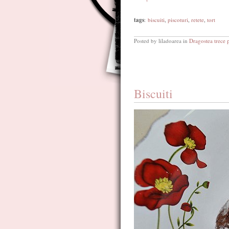
tags
:
biscuiti
,
piscoturi
,
retete
,
tort
Posted by liladoarea in
Dragostea trece 
Biscuiti