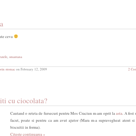
za
cate ceva
ratele
,
smantana
prin stomac
on February 12, 2009
2 Co
iti cu ciocolata?
Cautand o reteta de fursecuri pentru Mos Craciun m-am oprit la
asta
. A fost
facut, poate si pentru ca am avut ajutor (Mara m-a supravegheat atent si 
biscuitii in forma).
Citește continuarea »