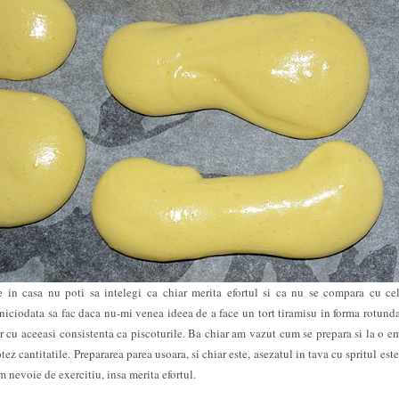
 in casa nu poti sa intelegi ca chiar merita efortul si ca nu se compara cu ce
 niciodata sa fac daca nu-mi venea ideea de a face un tort tiramisu in forma rotunda
r cu aceeasi consistenta ca piscoturile. Ba chiar am vazut cum se prepara si la o e
tez cantitatile. Prepararea parea usoara, si chiar este, asezatul in tava cu spritul est
nevoie de exercitiu, insa merita efortul.