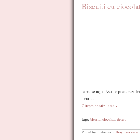
Biscuiti cu ciocola
sa nu se rupa. Asta se poate rezolv
avut-o.
Citește continuarea »
tags
:
biscuiti
,
ciocolata
,
desert
Posted by liladoarea in
Dragostea trece 