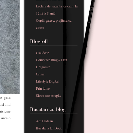
Lectura de vacanta: ce citim la
12 si la 8 ani?
Copiii gatesc: prajitura cu
cirese
Blogroll
Claudette
Computer Blog – Dan
Dragomir
Crisia
Lifestyle Digital
Prin lume
Slove mestesugite
le gata
 si imi
Bucatari cu blog
misiune
e inca o
Adi Hadean
Bucataria lui Dodo