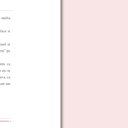
e multa
face si
rand ai
tem” pe
ntru ca
a nu se
tava, ca
care am
mments »