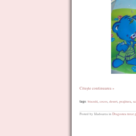
Citește continuarea »
tags
:
biscuiti
,
cocos
,
desert
,
prajitura
,
s
Posted by liladoarea in
Dragostea trece 