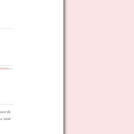
mments »
 usor de
a taiat