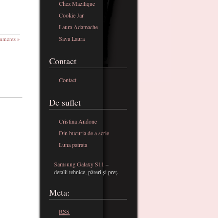
Chez Mazilique
Cookie Jar
Laura Adamache
Sava Laura
mments »
Contact
Contact
De suflet
Cristina Andone
Din bucuria de a scrie
Luna patrata
Samsung Galaxy S11
–
detalii tehnice, păreri și preț.
Meta:
RSS