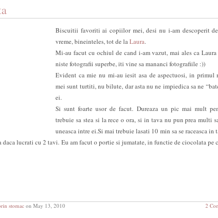
ta
Biscuitii favoriti ai copiilor mei, desi nu i-am descoperit d
vreme, bineinteles, tot de la
Laura
.
Mi-au facut cu ochiul de cand i-am vazut, mai ales ca Laura 
niste fotografii superbe, iti vine sa mananci fotografiile :))
Evident ca mie nu mi-au iesit asa de aspectuosi, in primul 
mei sunt turtiti, nu bilute, dar asta nu ne impiedica sa ne “ba
ei.
Si sunt foarte usor de facut. Dureaza un pic mai mult pe
trebuie sa stea si la rece o ora, si in tava nu pun prea multi s
uneasca intre ei.Si mai trebuie lasati 10 min sa se raceasca in 
a daca lucrati cu 2 tavi. Eu am facut o portie si jumatate, in functie de ciocolata pe 
prin stomac
on May 13, 2010
2 Co