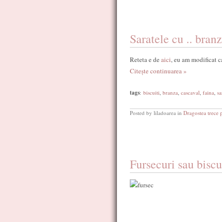
Saratele cu .. bran
Reteta e de
aici
, eu am modificat 
Citește continuarea »
tags
:
biscuiti
,
branza
,
cascaval
,
faina
,
sa
Posted by liladoarea in
Dragostea trece 
Fursecuri sau biscu