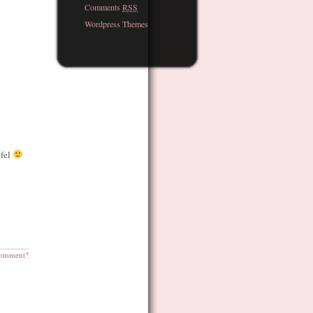
Comments
RSS
Wordpress Themes
tfel
omment?