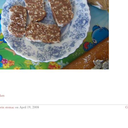
alam
prin stomac
on April 19, 2008
C