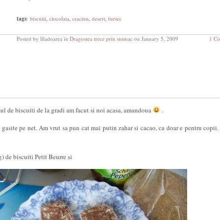
tags
:
biscuiti
,
ciocolata
,
craciun
,
desert
,
fursec
Posted by liladoarea in
Dragostea trece prin stomac
on January 5, 2009
1 C
ul de biscuiti de la gradi am facut si noi acasa, amandoua
.
 gasite pe net. Am vrut sa pun cat mai putin zahar si cacao, ca doar e pentru copii. 
 de biscuiti Petit Beurre si