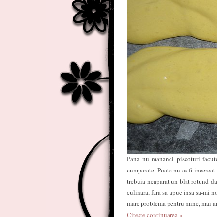
Pana nu mananci piscoturi facute
cumparate. Poate nu as fi incercat
trebuia neaparat un blat rotund da
culinara, fara sa apuc insa sa-mi no
mare problema pentru mine, mai am 
Citește continuarea »