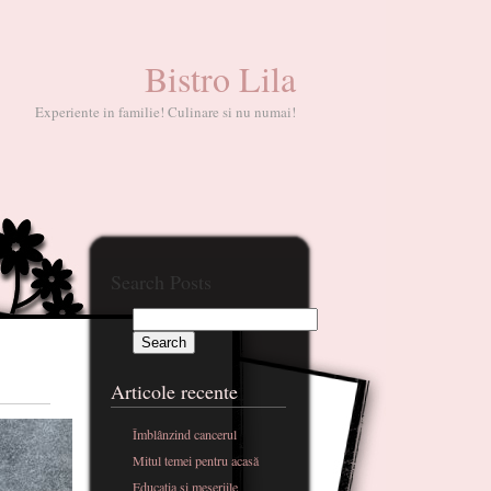
Bistro Lila
Experiente in familie! Culinare si nu numai!
Search Posts
Articole recente
Îmblânzind cancerul
Mitul temei pentru acasă
Educatia si meseriile