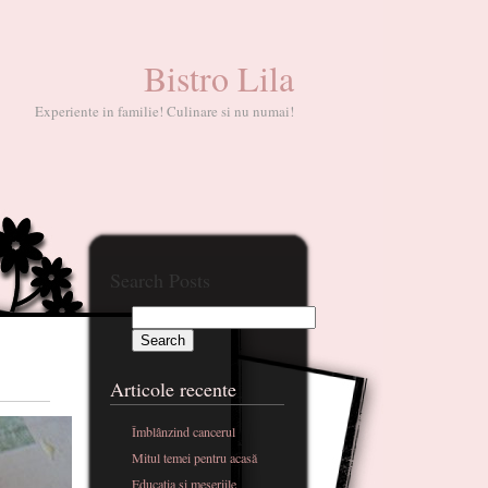
Bistro Lila
Experiente in familie! Culinare si nu numai!
Search Posts
Articole recente
Îmblânzind cancerul
Mitul temei pentru acasă
Educatia si meseriile