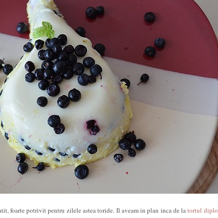
tit, foarte potrivit pentru zilele astea toride. Il aveam in plan inca de la
tortul dipl