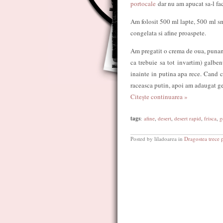
portocale
dar nu am apucat sa-l fa
Am folosit 500 ml lapte, 500 ml sm
congelata si afine proaspete.
Am pregatit o crema de oua, punand
ca trebuie sa tot invartim) galbe
inainte in putina apa rece. Cand c
raceasca putin, apoi am adaugat ge
Citește continuarea »
tags
:
afine
,
desert
,
desert rapid
,
frisca
,
g
Posted by liladoarea in
Dragostea trece 