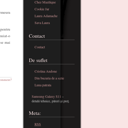
Chez Mazilique
Cookie Jar
 zmeura
Laura Adamache
Sava Laura
 pentru
Contact
muiat-o
 se mai
Contact
De suflet
Cristina Andone
Din bucuria de a scrie
omment?
Luna patrata
Samsung Galaxy S11
–
detalii tehnice, păreri și preț.
Meta:
RSS