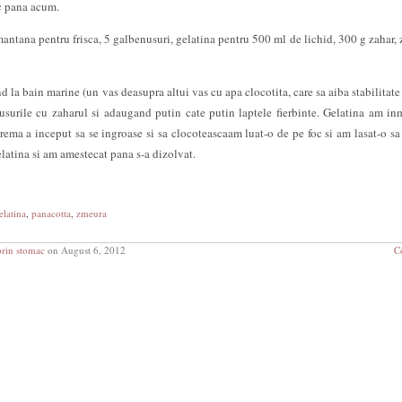
c pana acum.
antana pentru frisca, 5 galbenusuri, gelatina pentru 500 ml de lichid, 300 g zahar,
 la bain marine (un vas deasupra altui vas cu apa clocotita, care sa aiba stabilitate
nusurile cu zaharul si adaugand putin cate putin laptele fierbinte. Gelatina am in
rema a inceput sa se ingroase si sa clocoteascaam luat-o de pe foc si am lasat-o sa
latina si am amestecat pana s-a dizolvat.
elatina
,
panacotta
,
zmeura
prin stomac
on August 6, 2012
C