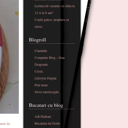
Lectura de vacanta: ce citim la
12 si la 8 ani?
Copiii gatesc: prajitura cu
cirese
Blogroll
Claudette
Computer Blog – Dan
Dragomir
Crisia
Lifestyle Digital
Prin lume
Slove mestesugite
Bucatari cu blog
Adi Hadean
Bucataria lui Dodo
omat de