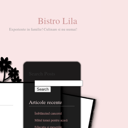
Bistro Lila
Experiente in familie! Culinare si nu numai!
Search Posts
Articole recente
Îmblânzind cancerul
Mitul temei pentru acasă
Educatia si meseriile