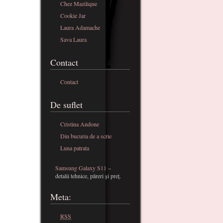
Chez Mazilique
Cookie Jar
Laura Adamache
Sava Laura
Contact
Contact
De suflet
Cristina Andone
Din bucuria de a scrie
Luna patrata
Samsung Galaxy S11
–
detalii tehnice, păreri și preț.
Meta:
RSS