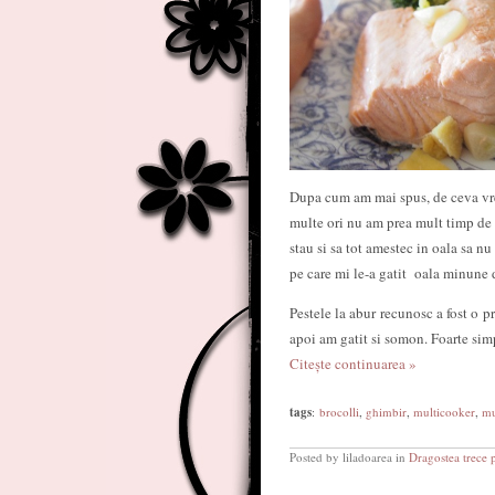
Dupa cum am mai spus, de ceva vre
multe ori nu am prea mult timp de s
stau si sa tot amestec in oala sa n
pe care mi le-a gatit oala minune d
Pestele la abur recunosc a fost o 
apoi am gatit si somon. Foarte simpl
Citește continuarea »
tags
:
brocolli
,
ghimbir
,
multicooker
,
mu
Posted by liladoarea in
Dragostea trece 