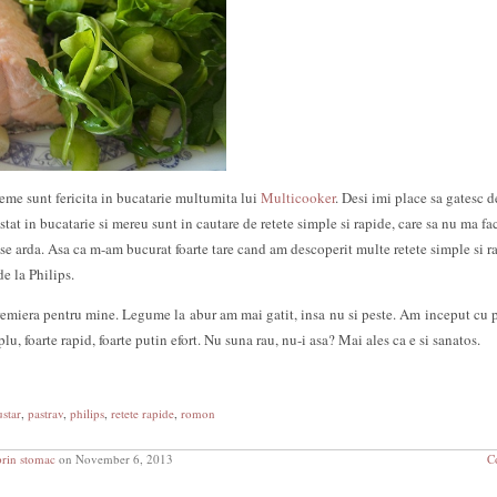
me sunt fericita in bucatarie multumita lui
Multicooker
. Desi imi place sa gatesc d
tat in bucatarie si mereu sunt in cautare de retete simple si rapide, care sa nu ma fa
u se arda. Asa ca m-am bucurat foarte tare cand am descoperit multe retete simple si r
e la Philips.
premiera pentru mine. Legume la abur am mai gatit, insa nu si peste. Am inceput cu p
u, foarte rapid, foarte putin efort. Nu suna rau, nu-i asa? Mai ales ca e si sanatos.
star
,
pastrav
,
philips
,
retete rapide
,
romon
prin stomac
on November 6, 2013
C