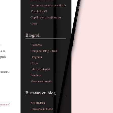
Lectura de vacanta: ce citim la
12 si la 8 ani?
Copiii gatesc: prajitura cu
cirese
Blogroll
e
Claudette
ca sa
Computer Blog – Dan
apide
Dragomir
Crisia
Lifestyle Digital
astrav,
Prin lume
Slove mestesugite
Bucatari cu blog
Adi Hadean
omment?
Bucataria lui Dodo