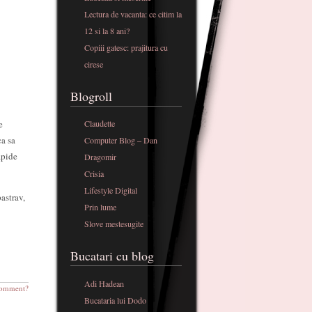
Lectura de vacanta: ce citim la
12 si la 8 ani?
Copiii gatesc: prajitura cu
cirese
Blogroll
e
Claudette
ca sa
Computer Blog – Dan
apide
Dragomir
Crisia
Lifestyle Digital
astrav,
Prin lume
Slove mestesugite
Bucatari cu blog
Adi Hadean
omment?
Bucataria lui Dodo