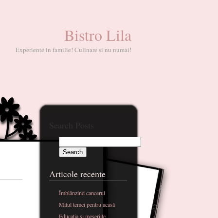
Bistro Lila
Experiente in familie! Culinare si nu numai!
Search Posts
Articole recente
Îmblânzind cancerul
Mitul temei pentru acasă
Educatia si meseriile