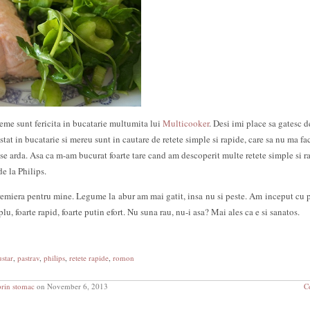
me sunt fericita in bucatarie multumita lui
Multicooker
. Desi imi place sa gatesc d
tat in bucatarie si mereu sunt in cautare de retete simple si rapide, care sa nu ma fa
u se arda. Asa ca m-am bucurat foarte tare cand am descoperit multe retete simple si r
e la Philips.
premiera pentru mine. Legume la abur am mai gatit, insa nu si peste. Am inceput cu p
u, foarte rapid, foarte putin efort. Nu suna rau, nu-i asa? Mai ales ca e si sanatos.
star
,
pastrav
,
philips
,
retete rapide
,
romon
prin stomac
on November 6, 2013
C