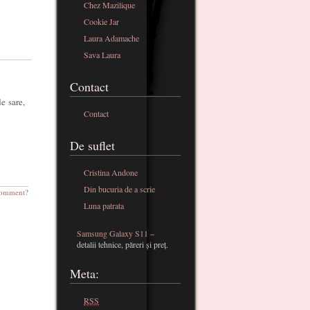
Chez Mazilique
Cookie Jar
Laura Adamache
Sava Laura
Contact
e sare,
Contact
De suflet
Cristina Andone
Din bucuria de a scrie
omment?
Luna patrata
Samsung Galaxy S11
–
detalii tehnice, păreri și preț.
Meta:
RSS