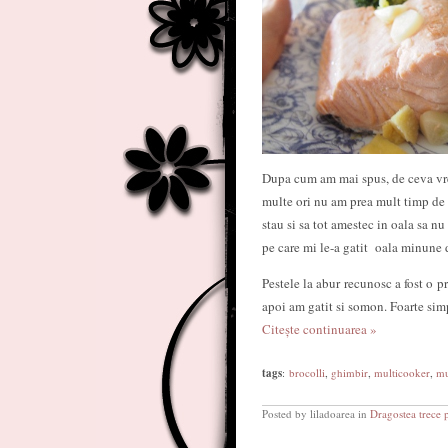
Dupa cum am mai spus, de ceva vre
multe ori nu am prea mult timp de s
stau si sa tot amestec in oala sa n
pe care mi le-a gatit oala minune d
Pestele la abur recunosc a fost o 
apoi am gatit si somon. Foarte simpl
Citește continuarea »
tags
:
brocolli
,
ghimbir
,
multicooker
,
mu
Posted by liladoarea in
Dragostea trece 