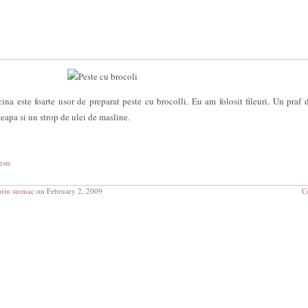
cina este foarte usor de preparat peste cu brocolli. Eu am folosit fileuri. Un praf d
ceapa si un strop de ulei de masline.
este
prin stomac
on February 2, 2009
C