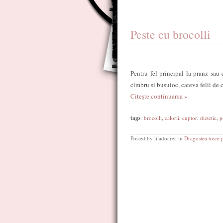
Peste cu brocolli
Pentru fel principal la pranz sau 
cimbru si busuioc, cateva felii de 
Citește continuarea »
tags
:
brocolli
,
calorii
,
cuptor
,
dietetic
,
p
Posted by liladoarea in
Dragostea trece 