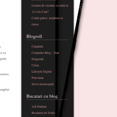
Lectura de vacanta: ce citim la
12 si la 8 ani?
Copiii gatesc: prajitura cu
cirese
Blogroll
e
Claudette
ca sa
Computer Blog – Dan
apide
Dragomir
Crisia
Lifestyle Digital
astrav,
Prin lume
Slove mestesugite
 umplut
Bucatari cu blog
Adi Hadean
Bucataria lui Dodo