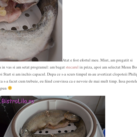
Atat e fost efortul meu. Mint, am pregatit si
a in vas si am setat programul: am bagat
stecarul
in priza, apoi am selectat Menu Bo
Start si am inchis capacul. Dupa ce s-a scurs timpul m-au avertizat clopoteii Phil
ca s-a facut cum trebuie, eu fiind convinsa ca e nevoie de mai mult timp. Insa pestel
 spun