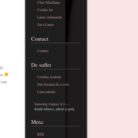
Chez Mazilique
Cookie Jar
Laura Adamache
Sava Laura
Contact
Contact
De suflet
il,
ips
Cristina Andone
e era
Din bucuria de a scrie
Luna patrata
Samsung Galaxy S11
–
detalii tehnice, păreri și preț.
Meta:
RSS