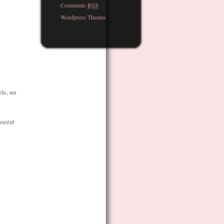
Comments
RSS
Wordpress Themes
ele, nu
asezat