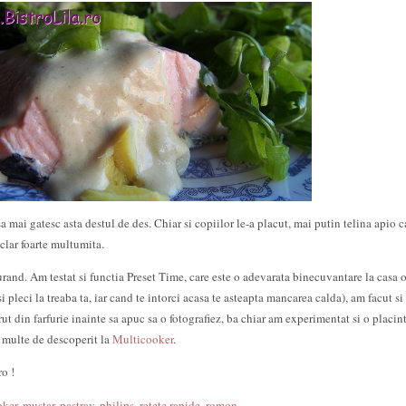
sa mai gatesc asta destul de des. Chiar si copiilor le-a placut, mai putin telina apio c
clar foarte multumita.
 curand. Am testat si functia Preset Time, care este o adevarata binecuvantare la casa
 si pleci la treaba ta, iar cand te intorci acasa te asteapta mancarea calda), am facut si
rut din farfurie inainte sa apuc sa o fotografiez, ba chiar am experimentat si o placin
 multe de descoperit la
Multicooker
.
o !
oker
,
mustar
,
pastrav
,
philips
,
retete rapide
,
romon