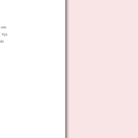
e-am
 tija
 de