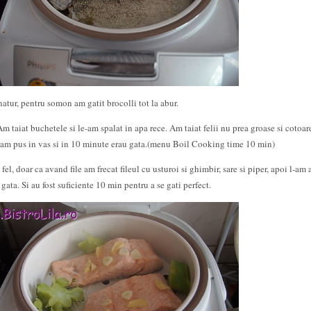
atur, pentru somon am gatit brocolli tot la abur.
Am taiat buchetele si le-am spalat in apa rece. Am taiat felii nu prea groase si cotoar
 Le-am pus in vas si in 10 minute erau gata.(menu Boil Cooking time 10 min)
l, doar ca avand file am frecat fileul cu usturoi si ghimbir, sare si piper, apoi l-am 
 gata. Si au fost suficiente 10 min pentru a se gati perfect.