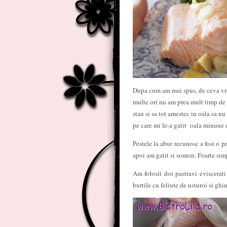
Dupa cum am mai spus, de ceva vre
multe ori nu am prea mult timp de s
stau si sa tot amestec in oala sa n
pe care mi le-a gatit oala minune d
Pestele la abur recunosc a fost o 
apoi am gatit si somon. Foarte simpl
Am folosit doi pastravi eviscerati
burtile cu feliute de usturoi si ghi