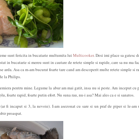
me sunt fericita in bucatarie multumita lui
Multicooker
. Desi imi place sa gatesc d
tat in bucatarie si mereu sunt in cautare de retete simple si rapide, care sa nu ma fa
u se arda. Asa ca m-am bucurat foarte tare cand am descoperit multe retete simple si r
e la Philips.
premiera pentru mine. Legume la abur am mai gatit, insa nu si peste. Am inceput cu p
u, foarte rapid, foarte putin efort. Nu suna rau, nu-i asa? Mai ales ca e si sanatos.
 (ar fi incaput si 3, la nevoie). I-am asezonat cu sare si un praf de piper si le-am
mbir proaspat.