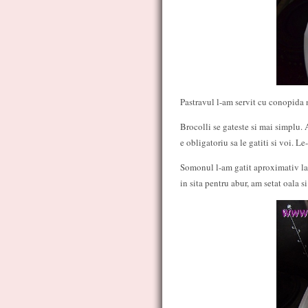
Pastravul l-am servit cu conopida n
Brocolli se gateste si mai simplu. 
e obligatoriu sa le gatiti si voi.
Somonul l-am gatit aproximativ la fe
in sita pentru abur, am setat oala si