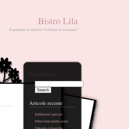
Bistro Lila
Experiente in familie! Culinare si nu numai!
Search Posts
Articole recente
Îmblânzind cancerul
Mitul temei pentru acasă
Educatia si meseriile