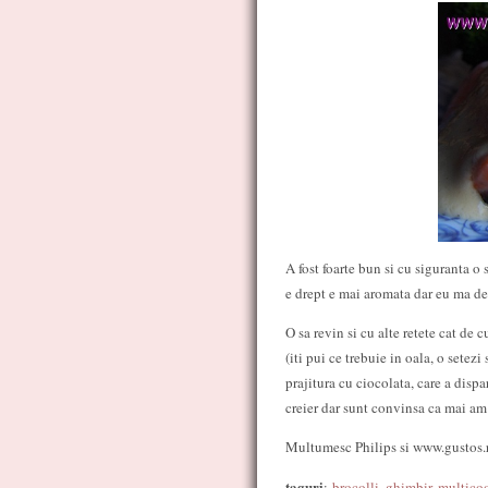
A fost foarte bun si cu siguranta o 
e drept e mai aromata dar eu ma de
O sa revin si cu alte retete cat de
(iti pui ce trebuie in oala, o setezi
prajitura cu ciocolata, care a dispa
creier dar sunt convinsa ca mai am
Multumesc Philips si www.gustos.r
taguri
:
brocolli
,
ghimbir
,
multico