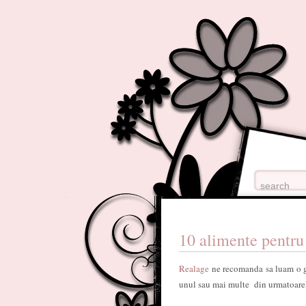
10 alimente pentr
Realage
ne recomanda sa luam o gu
unul sau mai multe din urmatoare