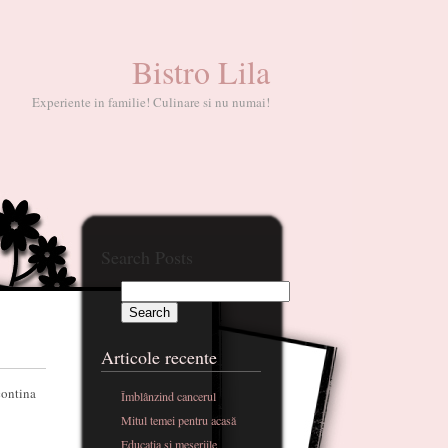
Bistro Lila
Experiente in familie! Culinare si nu numai!
Search Posts
Articole recente
contina
Îmblânzind cancerul
Mitul temei pentru acasă
Educatia si meseriile