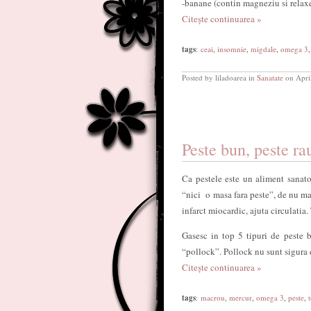
-banane (contin magneziu si relax
Citește continuarea »
tags
:
ceai
,
insomnie
,
migdale
,
omega 3
Posted by liladoarea in
Sanatate
on Apri
Peste bun, peste ra
Ca pestele este un aliment sanato
“nici o masa fara peste”, de nu mai
infarct miocardic, ajuta circulatia.
Gasesc in top 5 tipuri de peste 
“pollock”. Pollock nu sunt sigura d
Citește continuarea »
tags
:
macrou
,
mercur
,
omega 3
,
peste
,