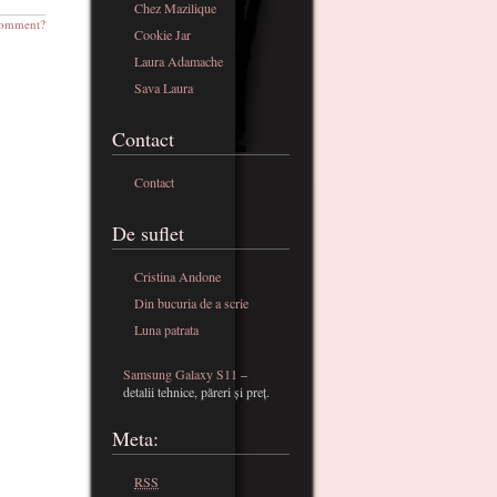
Chez Mazilique
omment?
Cookie Jar
Laura Adamache
Sava Laura
Contact
Contact
De suflet
Cristina Andone
Din bucuria de a scrie
Luna patrata
Samsung Galaxy S11
–
detalii tehnice, păreri și preț.
Meta:
RSS