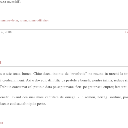
eaza muschii);
,
seminte de in
,
somn
,
somn odihnitor
l 6, 2008
C
u
s o stie toata lumea. Chiar daca, inainte de “revolutie” ne rasuna in urechi la to
 credea nimeni. Azi e dovedit stiintific ca pestele e benefic pentru inima, reduce ri
 Trebuie consumat cel putin o data pe saptamana, fiert, pe gratar sau cuptor, fara unt.
benefic, avand cea mai mare cantitate de omega 3 : somon, hering, sardine, pas
aca e cod sau alt tip de peste.
ton