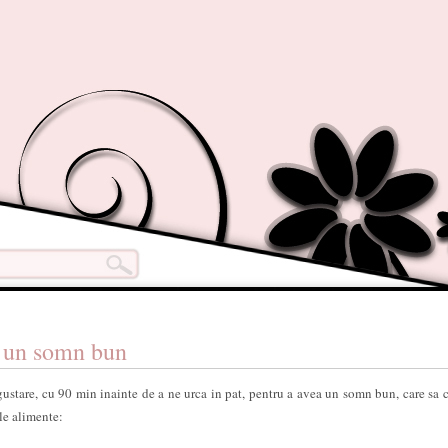
u un somn bun
stare, cu 90 min inainte de a ne urca in pat, pentru a avea un somn bun, care sa 
le alimente: