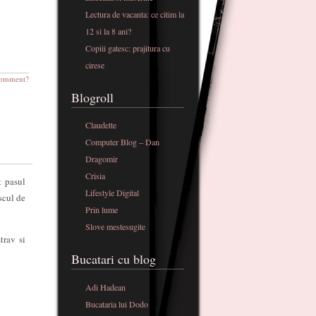
Lectura de vacanta: ce citim la
12 si la 8 ani?
Copiii gatesc: prajitura cu
cirese
omment?
Blogroll
Claudette
Computer Blog – Dan
Dragomir
Crisia
t pasul
Lifestyle Digital
scul de
Prin lume
Slove mestesugite
trav si
Bucatari cu blog
Adi Hadean
Bucataria lui Dodo