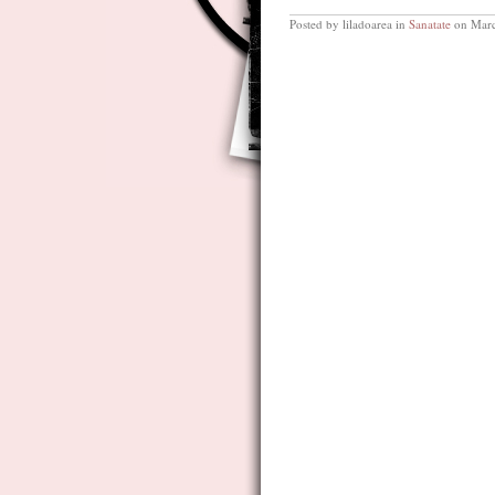
Posted by liladoarea in
Sanatate
on Marc