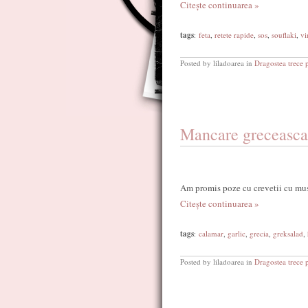
Citește continuarea »
tags
:
feta
,
retete rapide
,
sos
,
souflaki
,
vi
Posted by liladoarea in
Dragostea trece 
Mancare greceasca
Am promis poze cu crevetii cu must
Citește continuarea »
tags
:
calamar
,
garlic
,
grecia
,
greksalad
,
Posted by liladoarea in
Dragostea trece 