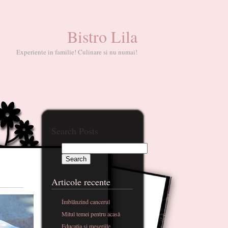
Bistro Lila
Experiente in familie! Culinare si nu numai!
Search Posts
Articole recente
Îmblânzind cancerul
Mitul temei pentru acasă
Educatia si meseriile