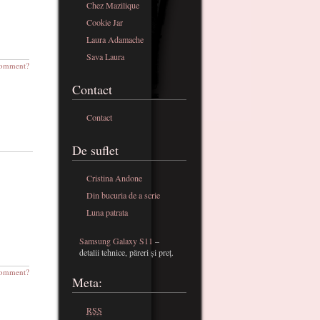
Chez Mazilique
Cookie Jar
Laura Adamache
Sava Laura
omment?
Contact
Contact
De suflet
Cristina Andone
Din bucuria de a scrie
Luna patrata
Samsung Galaxy S11
–
detalii tehnice, păreri și preț.
omment?
Meta:
RSS