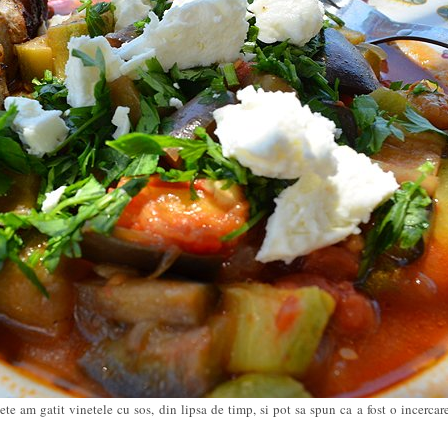
ete am gatit vinetele cu sos, din lipsa de timp, si pot sa spun ca a fost o incercare