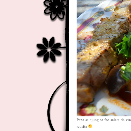
Pana sa ajung sa fac salata de vin
reusita