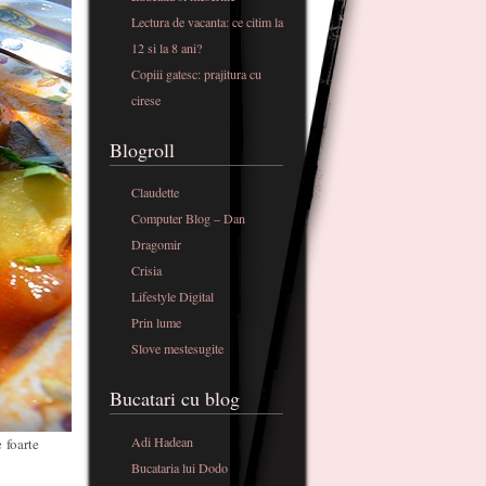
Lectura de vacanta: ce citim la
12 si la 8 ani?
Copiii gatesc: prajitura cu
cirese
Blogroll
Claudette
Computer Blog – Dan
Dragomir
Crisia
Lifestyle Digital
Prin lume
Slove mestesugite
Bucatari cu blog
Adi Hadean
 foarte
Bucataria lui Dodo