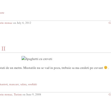
nete
prin stomac
on July 6, 2012
C
 II
ati de un metru. Mustatile nu se vad in poza, trebuie sa ma credeti pe cuvant
.
hanioti
,
mancare
,
salata
,
souflaki
prin stomac
,
Turism
on June 9, 2008
C