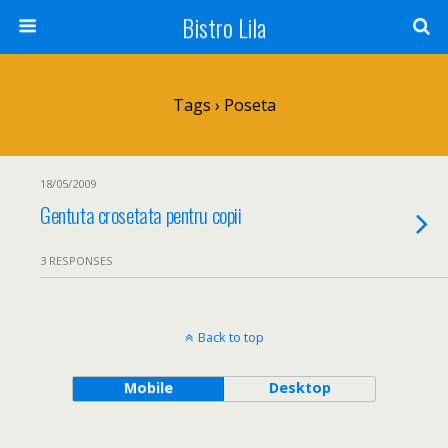
Bistro Lila
Tags › Poseta
18/05/2009
Gentuta crosetata pentru copii
3 RESPONSES
Back to top
Mobile
Desktop