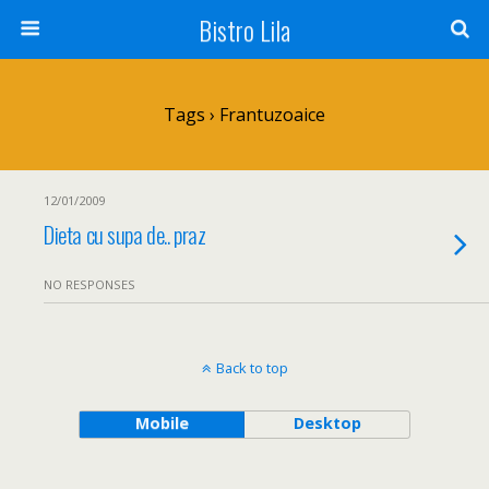
Bistro Lila
Tags › Frantuzoaice
12/01/2009
Dieta cu supa de.. praz
NO RESPONSES
Back to top
Mobile
Desktop