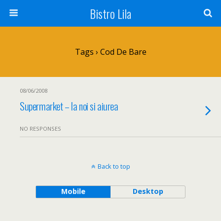
Bistro Lila
Tags › Cod De Bare
08/06/2008
Supermarket – la noi si aiurea
NO RESPONSES
Back to top
Mobile
Desktop