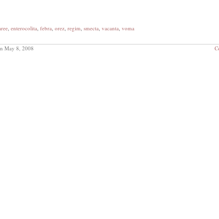
aree
,
enterocolita
,
febra
,
orez
,
regim
,
smecta
,
vacanta
,
voma
n May 8, 2008
C