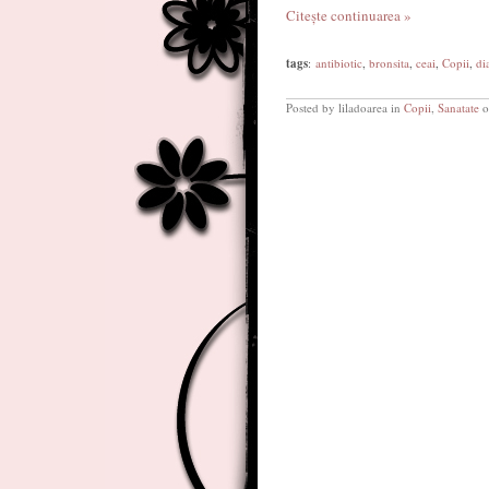
Citește continuarea »
tags
:
antibiotic
,
bronsita
,
ceai
,
Copii
,
di
Posted by liladoarea in
Copii
,
Sanatate
o