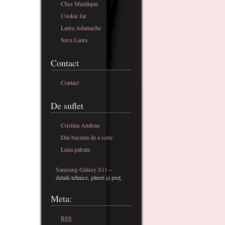
Chez Mazilique
Cookie Jar
Laura Adamache
Sava Laura
Contact
Contact
De suflet
Cristina Andone
Din bucuria de a scrie
Luna patrata
Samsung Galaxy S11
–
detalii tehnice, păreri și preț.
Meta:
RSS