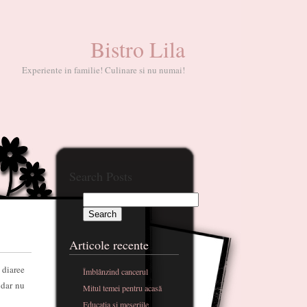
Bistro Lila
Experiente in familie! Culinare si nu numai!
Search Posts
Articole recente
 diaree
Îmblânzind cancerul
 dar nu
Mitul temei pentru acasă
Educatia si meseriile