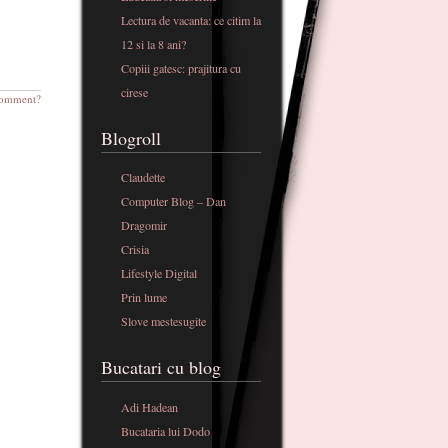
Lectura de vacanta: ce citim la
12 si la 8 ani?
Copiii gatesc: prajitura cu
cirese
omment?
Blogroll
Claudette
Computer Blog – Dan
Dragomir
Crisia
Lifestyle Digital
Prin lume
Slove mestesugite
Bucatari cu blog
Adi Hadean
Bucataria lui Dodo