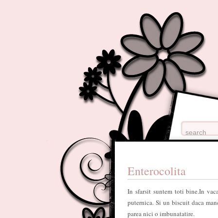
Enterocolita
In sfarsit suntem toti bine.In va
puternica. Si un biscuit daca manc
parea nici o imbunatatire.