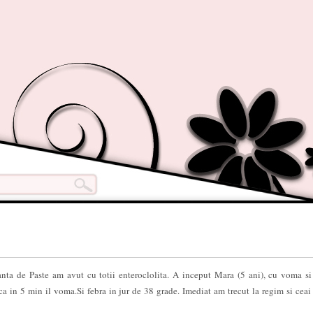
canta de Paste am avut cu totii enteroclolita. A inceput Mara (5 ani), cu voma si
a in 5 min il voma.Si febra in jur de 38 grade. Imediat am trecut la regim si ceai