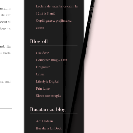
Lectura de vacanta: ce citim la
nca, in
12 si la 8 ani?
 de cat
Copiii gatesc: prajitura cu
recut si
cirese
dere in
Blogroll
and. Ea
si vada
Claudette
Computer Blog – Dan
Dragomir
Crisia
 sa mai
Lifestyle Digital
Prin lume
Slove mestesugite
Bucatari cu blog
Adi Hadean
Bucataria lui Dodo