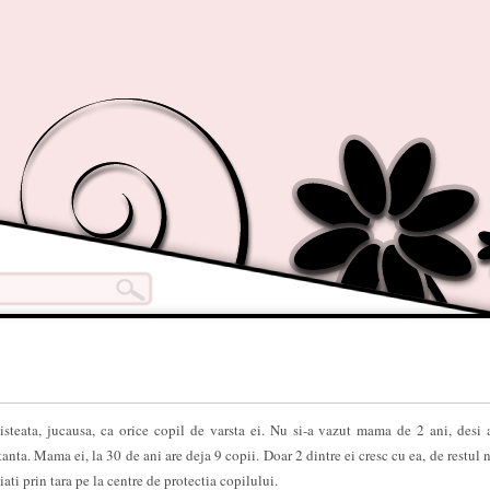
 isteata, jucausa, ca orice copil de varsta ei. Nu si-a vazut mama de 2 ani, desi 
tanta. Mama ei, la 30 de ani are deja 9 copii. Doar 2 dintre ei cresc cu ea, de restul 
ati prin tara pe la centre de protectia copilului.