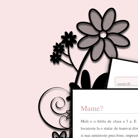
Mame?
Meli e o fetita de clasa a 3 a. E
locuieste la o statie de tramvai dis
si mai aminteste prea bine, imprasti