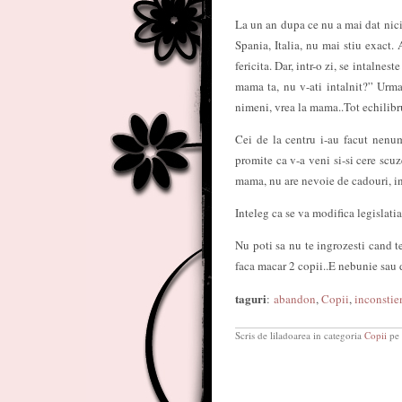
La un an dupa ce nu a mai dat nici
Spania, Italia, nu mai stiu exact.
fericita. Dar, intr-o zi, se intalnes
mama ta, nu v-ati intalnit?” Urmar
nimeni, vrea la mama..Tot echilibru
Cei de la centru i-au facut nenum
promite ca v-a veni si-si cere scu
mama, nu are nevoie de cadouri, inu
Inteleg ca se va modifica legislatia
Nu poti sa nu te ingrozesti cand te
faca macar 2 copii..E nebunie sau 
taguri
:
abandon
,
Copii
,
inconstie
Scris de liladoarea in categoria
Copii
pe 