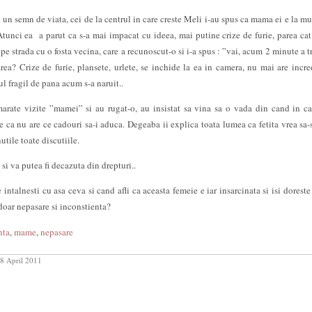
 un semn de viata, cei de la centrul in care creste Meli i-au spus ca mama ei e la mu
 Atunci ea a parut ca s-a mai impacat cu ideea, mai putine crize de furie, parea cat
te pe strada cu o fosta vecina, care a recunoscut-o si i-a spus : ”vai, acum 2 minute a t
ea? Crize de furie, plansete, urlete, se inchide la ea in camera, nu mai are incre
l fragil de pana acum s-a naruit..
arate vizite ”mamei” si au rugat-o, au insistat sa vina sa o vada din cand in c
ze ca nu are ce cadouri sa-i aduca. Degeaba ii explica toata lumea ca fetita vrea sa-
tile toate discutiile.
 si va putea fi decazuta din drepturi..
 intalnesti cu asa ceva si cand afli ca aceasta femeie e iar insarcinata si isi doreste
doar nepasare si inconstienta?
nta
,
mame
,
nepasare
8 April 2011