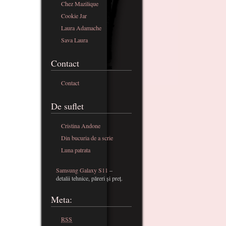
Chez Mazilique
Cookie Jar
Laura Adamache
Sava Laura
Contact
Contact
De suflet
Cristina Andone
Din bucuria de a scrie
Luna patrata
Samsung Galaxy S11
–
detalii tehnice, păreri și preț.
Meta:
RSS