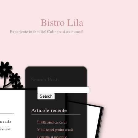
Bistro Lila
Experiente in familie! Culinare si nu numai!
Search Posts
Articole recente
aceasta
Îmblânzind cancerul
nici nu-
Mitul temei pentru acasă
Educatia si meseriile