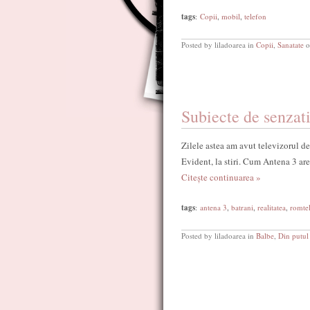
tags
:
Copii
,
mobil
,
telefon
Posted by liladoarea in
Copii
,
Sanatate
o
Subiecte de senzati
Zilele astea am avut televizorul de
Evident, la stiri. Cum Antena 3 ar
Citește continuarea »
tags
:
antena 3
,
batrani
,
realitatea
,
romte
Posted by liladoarea in
Balbe
,
Din putul