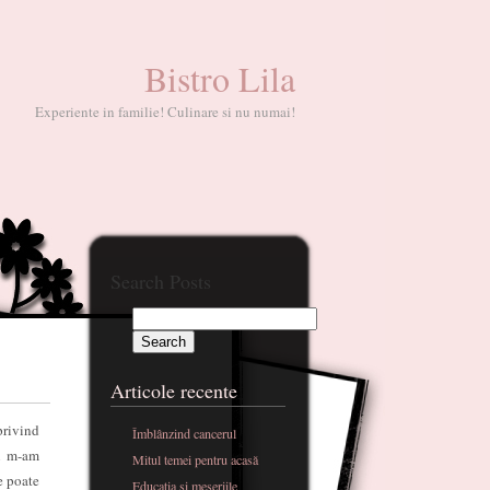
Bistro Lila
Experiente in familie! Culinare si nu numai!
Search Posts
Articole recente
privind
Îmblânzind cancerul
ri m-am
Mitul temei pentru acasă
e poate
Educatia si meseriile