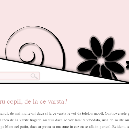
u copii, de la ce varsta?
andit de mai multe ori daca si la ce varsta le voi da telefon mobil. Controversele 
il inca de la varste fragede nu stiu daca se vor lamuri vreodata, insa de multe o
, pe Mara cel putin, daca ar putea sa ma sune in caz ca se afla in pericol. Evident, s