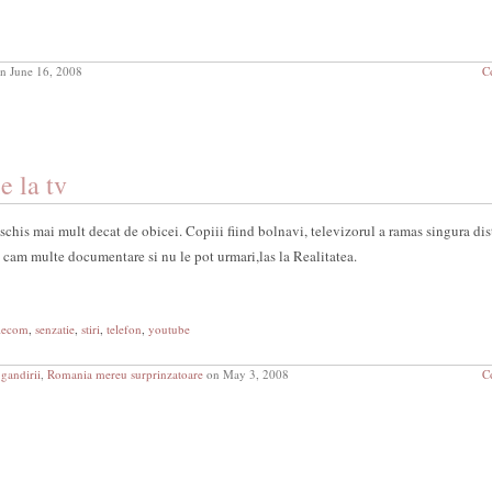
n June 16, 2008
C
e la tv
schis mai mult decat de obicei. Copiii fiind bolnavi, televizorul a ramas singura dist
e cam multe documentare si nu le pot urmari,las la Realitatea.
lecom
,
senzatie
,
stiri
,
telefon
,
youtube
 gandirii
,
Romania mereu surprinzatoare
on May 3, 2008
C