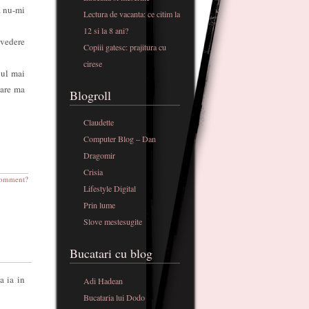
a nu-mi
Lectura de vacanta: ce citim la
12 si la 8 ani?
 vedere
Copiii gatesc: prajitura cu
cirese
nul mai
care ma
Blogroll
Claudette
Computer Blog – Dan
Dragomir
Crisia
omment?
Lifestyle Digital
Prin lume
Slove mestesugite
Bucatari cu blog
a ia in
Adi Hadean
Bucataria lui Dodo