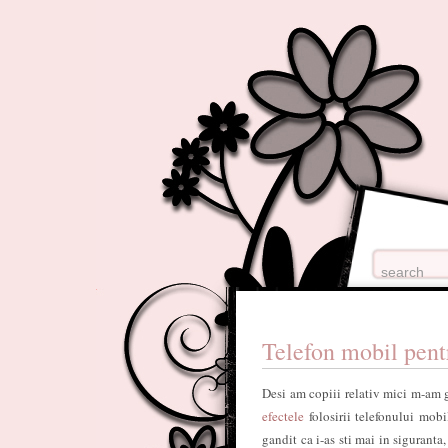
Telefon mobil pentr
Desi am copiii relativ mici m-am g
efectele
folosirii telefonului mob
gandit ca i-as sti mai in siguranta