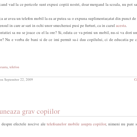
 cand vad la ce pericole sunt expusi copiii nostri, doar mergand la scoala, nu pot s
 ca ar avea un telefon mobil la ea ar putea sa o expuna suplimentar,atat din punct de
 sensul in care ar sari in ochi unor smecherasi pusi pe furturi, ca in cazul
acesta
.
 tentatiei sa nu se joace cu el la ore? Si, odata ce va primi un mobil, nu-si va dori u
or? Nu e vorba de bani si de ce imi permit sa-i dau copilului, ci de educatia pe 
uranta
,
telefon
on September 22, 2009
C
uneaza grav copiilor
 despre efectele nocive ale
telefoanelor mobile asupra copiilor
, nimeni nu pare s