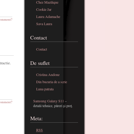
Chez Mazilique
Cookie Jar
Laura Adamache
omment?
Sava Laura
Contact
Contact
De suflet
ractie.
Cristina Andone
Din bucuria de a scrie
Luna patrata
Samsung Galaxy S11
–
omment?
detalii tehnice, păreri și preț.
Meta:
RSS