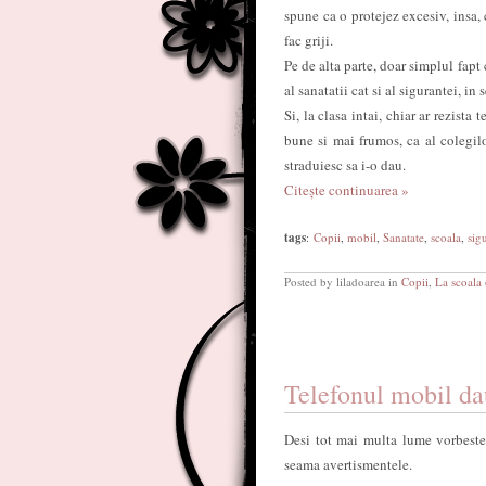
spune ca o protejez excesiv, insa,
fac griji.
Pe de alta parte, doar simplul fapt
al sanatatii cat si al sigurantei, in
Si, la clasa intai, chiar ar rezista
bune si mai frumos, ca al colegil
straduiesc sa i-o dau.
Citește continuarea »
tags
:
Copii
,
mobil
,
Sanatate
,
scoala
,
sig
Posted by liladoarea in
Copii
,
La scoala
Telefonul mobil da
Desi tot mai multa lume vorbeste
seama avertismentele.