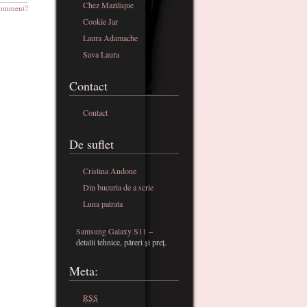
Chez Mazilique
omment?
Cookie Jar
Laura Adamache
Sava Laura
Contact
Contact
De suflet
Cristina Andone
Din bucuria de a scrie
Luna patrata
Samsung Galaxy S11
–
detalii tehnice, păreri și preț.
Meta:
RSS