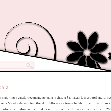
oala
a majoritatea cartilor recomandate pana la clasa a 3 a macar, la inceputul anului sc
 scoala Marei a devenit functionala biblioteca ce fusese inchisa in anii trecuti. Asa
opiilor incat putini s-au abtinut sa nu imprumute carti inca de la deschidere. “M