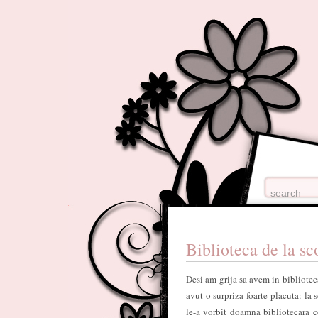
Biblioteca de la sc
Desi am grija sa avem in bibliotec
avut o surpriza foarte placuta: la
le-a vorbit doamna bibliotecara c