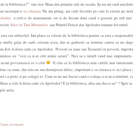
de la biblioteca?”‘ imi zice Mara din primele zile de scoala. Sa nu-mi cred urechilo
am incurajat-o
sa citeasca
. Nu ma plang, are carti favorite pe care le citeste pe nera
polodor
a citit-o de nenumarate ori si de fiecare data cand o gaseste pe raft mai 
recitit
Alice in Tara Minunilor
sau Printul Fericit dar Apolodor ramane favoritul.
asta era subiectul. Imi place ca citeste de la biblioteca pentru ca asta o responsabi
 multa grija de carti, oricum avea, dar se grabeste sa termine cartea sa nu dep
 au fost A doua carte cu Apolodor, Povesti cu zane sau Tezaurul cu povesti, importa
amintesc eu ”vezi ca n-ai citit nimic astazi”. Nici sa o intreb cand mai imprumuta 
a sa-mi povesteasca ce a citit
E clar ca la biblioteca sunt cartile mai interesant
ine cu zane, dar asta nu ma deranjeaza deloc, important e sa citeasca si sa-i placa a
ul i-a prins si pe colegii ei. Cum sa nu ma bucur cand o colega a ei m-a intrebat, c
Mara a citit A doua carte cu Apolodor? E la biblioteca, abia am dus-o eu” ? Sper sa
iii astia.
,
Copii
,
recomand