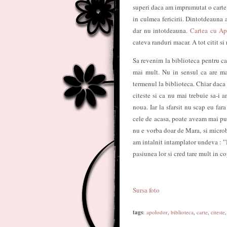
superi daca am imprumutat o carte 
in culmea fericirii. Dintotdeauna 
dar nu intotdeauna.
Cartea cu A
cateva randuri macar. A tot citit si 
Sa revenim la biblioteca pentru ca 
mai mult. Nu in sensul ca are mai
termenul la biblioteca. Chiar daca
citeste si ca nu mai trebuie sa-i 
noua. Iar la sfarsit nu scap eu far
cele de acasa, poate aveam mai put
nu e vorba doar de Mara, si microb
am intalnit intamplator undeva : ”
pasiunea lor si cred tare mult in cop
Sursa foto
tags
:
apolodor
,
biblioteca
,
carte
,
citeste