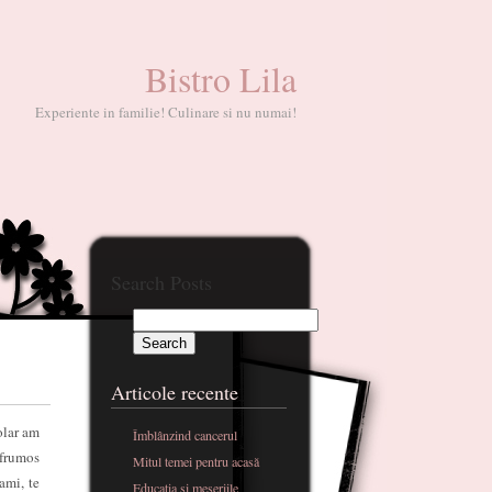
Bistro Lila
Experiente in familie! Culinare si nu numai!
Search Posts
Articole recente
olar am
Îmblânzind cancerul
 frumos
Mitul temei pentru acasă
ami, te
Educatia si meseriile