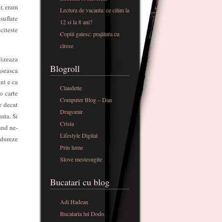
r, eram
Lectura de vacanta: ce citim la
suflate
12 si la 8 ani?
citeste
Copiii gatesc: prajitura cu
cirese
lizeaza
Blogroll
aseasca
nt e ca
Claudette
o carte
Computer Blog – Dan
e decat
Dragomir
sta. Si
Crisia
and ne-
Lifestyle Digital
 dureze
Prin lume
Slove mestesugite
Bucatari cu blog
Adi Hadean
Bucataria lui Dodo