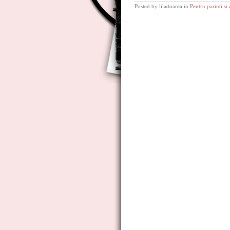
Posted by liladoarea in
Pentru parinti si 