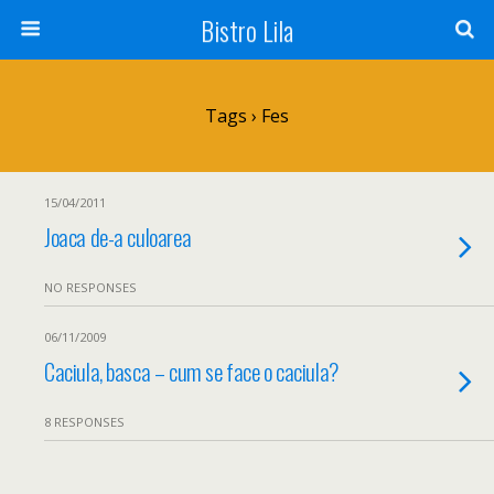
Bistro Lila
Tags › Fes
15/04/2011
Joaca de-a culoarea
NO RESPONSES
06/11/2009
Caciula, basca – cum se face o caciula?
8 RESPONSES