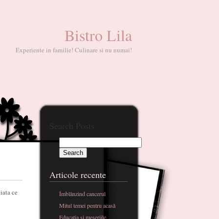
Bistro Lila
Experiente in familie! Culinare si nu numai!
Search Posts
Articole recente
iata ce
Îmblânzind cancerul
Mitul temei pentru acasă
Educatia si meseriile