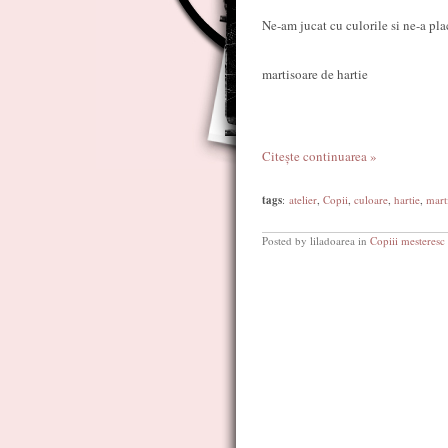
Ne-am jucat cu culorile si ne-a pla
martisoare de hartie
Citește continuarea »
tags
:
atelier
,
Copii
,
culoare
,
hartie
,
mart
Posted by liladoarea in
Copiii mesteresc