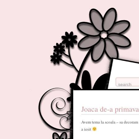
Joaca de-a primava
Avem tema la scoala – sa decoram
a iesit