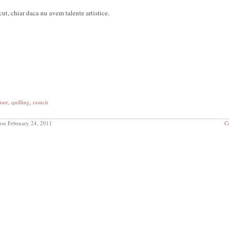
cut, chiar daca nu avem talente artistice.
isor
,
quilling
,
rasucit
on February 24, 2011
C