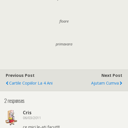
floare
primavara
Previous Post
Next Post
Cartile Copiilor La 4 Ani
Ajutam Cumva
2 responses
Cris
06/03/2011
ce mici le-ati facut!!!