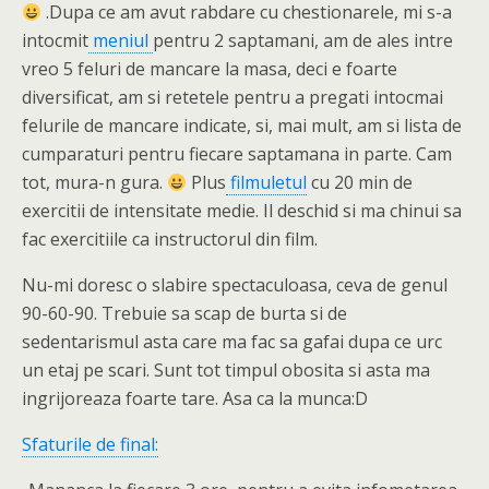
.Dupa ce am avut rabdare cu chestionarele, mi s-a
intocmit
meniul
pentru 2 saptamani, am de ales intre
vreo 5 feluri de mancare la masa, deci e foarte
diversificat, am si retetele pentru a pregati intocmai
felurile de mancare indicate, si, mai mult, am si lista de
cumparaturi pentru fiecare saptamana in parte. Cam
tot, mura-n gura.
Plus
filmuletul
cu 20 min de
exercitii de intensitate medie. Il deschid si ma chinui sa
fac exercitiile ca instructorul din film.
Nu-mi doresc o slabire spectaculoasa, ceva de genul
90-60-90. Trebuie sa scap de burta si de
sedentarismul asta care ma fac sa gafai dupa ce urc
un etaj pe scari. Sunt tot timpul obosita si asta ma
ingrijoreaza foarte tare. Asa ca la munca:D
Sfaturile de final: