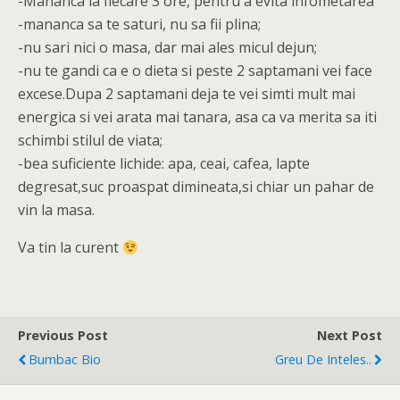
-Mananca la fiecare 3 ore, pentru a evita infometarea
-mananca sa te saturi, nu sa fii plina;
-nu sari nici o masa, dar mai ales micul dejun;
-nu te gandi ca e o dieta si peste 2 saptamani vei face
excese.Dupa 2 saptamani deja te vei simti mult mai
energica si vei arata mai tanara, asa ca va merita sa iti
schimbi stilul de viata;
-bea suficiente lichide: apa, ceai, cafea, lapte
degresat,suc proaspat dimineata,si chiar un pahar de
vin la masa.
Va tin la curent
Previous Post
Next Post
Bumbac Bio
Greu De Inteles..