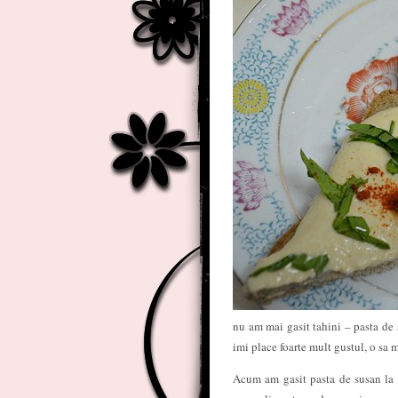
nu am mai gasit tahini – pasta de 
imi place foarte mult gustul, o sa ma
Acum am gasit pasta de susan la