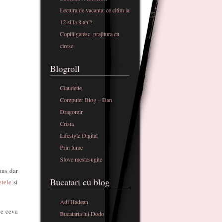
Lectura de vacanta: ce citim la
12 si la 8 ani?
Copiii gatesc: prajitura cu
cirese
Blogroll
Claudette
Computer Blog – Dan
Dragomir
Crisia
Lifestyle Digital
Prin lume
Slove mestesugite
mus dar
Bucatari cu blog
etele
si
Adi Hadean
de ceva
Bucataria lui Dodo