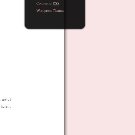
Comments
RSS
Wordpress Themes
 restul
ficient