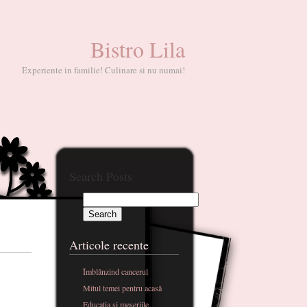
Bistro Lila
Experiente in familie! Culinare si nu numai!
Search Posts
Articole recente
Îmblânzind cancerul
Mitul temei pentru acasă
Educatia si meseriile