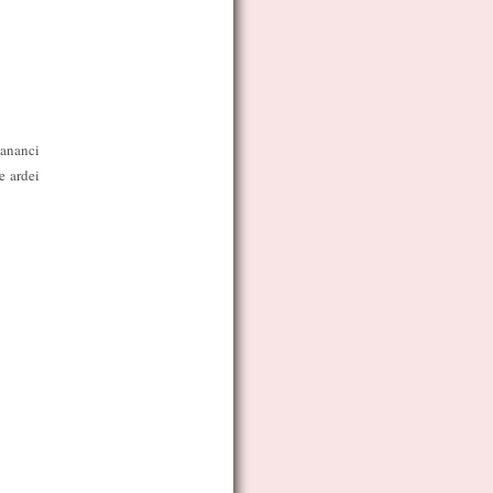
mananci
e ardei