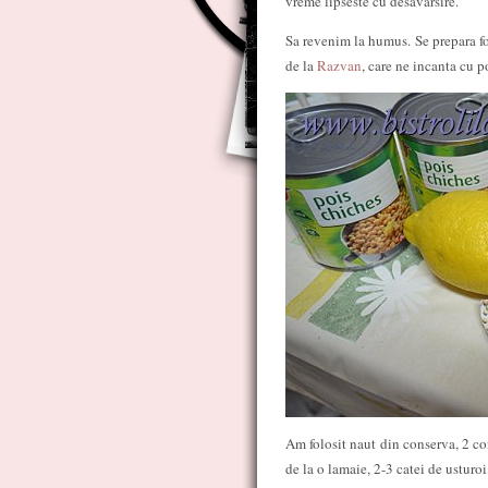
vreme lipseste cu desavarsire.
Sa revenim la humus. Se prepara fo
de la
Razvan
, care ne incanta cu p
Am folosit naut din conserva, 2 co
de la o lamaie, 2-3 catei de usturo