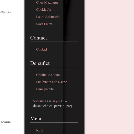
Chez Mazilique
Cookie Jar
nspirat
Laura Adamache
Sava Laura
Contact
Contact
De suflet
Cristina Andone
Din bucuria de a scrie
Luna patrata
Samsung Galaxy S11
–
detalii tehnice, păreri și preț.
Meta:
, zeama
RSS