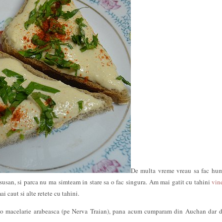
De multa vreme vreau sa fac hu
susan, si parca nu ma simteam in stare sa o fac singura. Am mai gatit cu tahini
vin
i caut si alte retete cu tahini.
 o macelarie arabeasca (pe Nerva Traian), pana acum cumparam din Auchan dar 