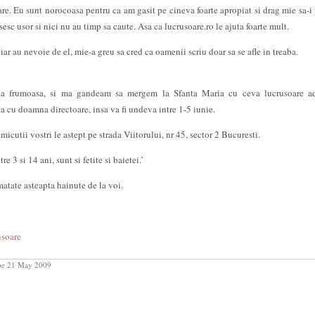
re. Eu sunt norocoasa pentru ca am gasit pe cineva foarte apropiat si drag mie sa-i
esc usor si nici nu au timp sa caute. Asa ca lucrusoare.ro le ajuta foarte mult.
hiar au nevoie de el, mie-a greu sa cred ca oamenii scriu doar sa se afle in treaba.
mea frumoasa, si ma gandeam sa mergem la Sfanta Maria cu ceva lucrusoare a
a cu doamna directoare, insa va fi undeva intre 1-5 iunie.
icutii vostri le astept pe strada Viitorului, nr 45, sector 2 Bucuresti.
e 3 si 14 ani, sunt si fetite si baietei.’
matate asteapta hainute de la voi.
usoare
e 21 May 2009