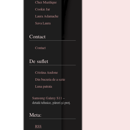
Chez Mazilique
Cookie Jar
Laura Adamache
Sava Laura
Contact
Contact
De suflet
Cristina Andone
Din bucuria de a scrie
Luna patrata
Samsung Galaxy S11
–
detalii tehnice, păreri și preț.
Meta:
RSS