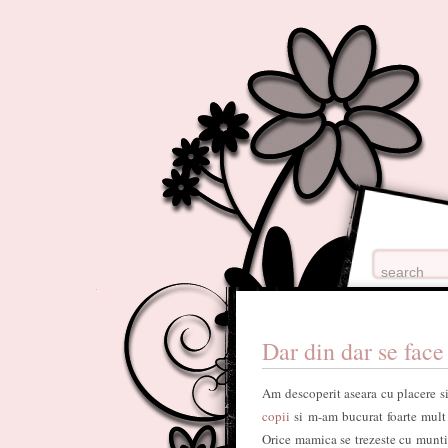
Dar din dar se face
Am descoperit aseara cu placere si
copii
si m-am bucurat foarte mult 
Orice mamica se trezeste cu munti 