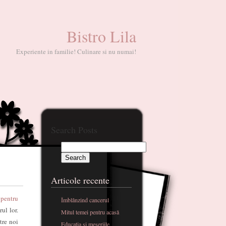
Bistro Lila
Experiente in familie! Culinare si nu numai!
Search Posts
Articole recente
 pentru
Îmblânzind cancerul
ul lor.
Mitul temei pentru acasă
tre noi
Educatia si meseriile