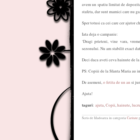
avem un spatiu limitat de depozita
stafeta, dar sunt mamici care nu gas
Sper totusi ca cei care cer ajutor c
Iata deja o campanie:
‘Dragi prieteni, vine vara, vre
sezonului. Nu am stabilit exact dat
Deci daca aveti ceva hainute de la m
PS: Copiii de la Sfanta Maria au intr
De asemeni,
o fetita de un an
si ju
Ajuta!
taguri
:
ajuta
,
Copii
,
hainute
,
lucr
Scris de liladoarea in categoria
Caritate
p