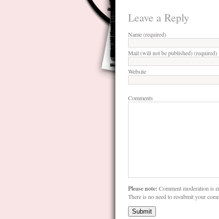
Leave a Reply
Name (required)
Mail (will not be published) (required)
Website
Comments
Please note:
Comment moderation is e
There is no need to resubmit your com