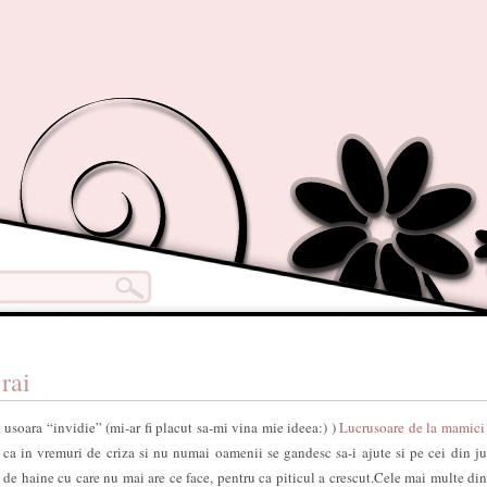
 rai
 usoara “invidie” (mi-ar fi placut sa-mi vina mie ideea:) )
Lucrusoare de la mamici
ca in vremuri de criza si nu numai oamenii se gandesc sa-i ajute si pe cei din jur
de haine cu care nu mai are ce face, pentru ca piticul a crescut.Cele mai multe din