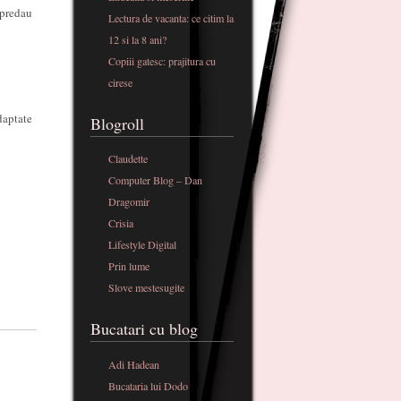
 predau
Lectura de vacanta: ce citim la
12 si la 8 ani?
Copiii gatesc: prajitura cu
cirese
daptate
Blogroll
Claudette
Computer Blog – Dan
Dragomir
Crisia
Lifestyle Digital
Prin lume
Slove mestesugite
Bucatari cu blog
Adi Hadean
Bucataria lui Dodo