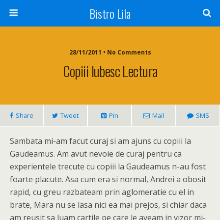
Bistro Lila
28/11/2011 • No Comments
Copiii Iubesc Lectura
Share
Tweet
Pin
Mail
SMS
Sambata mi-am facut curaj si am ajuns cu copiii la
Gaudeamus. Am avut nevoie de curaj pentru ca
experientele trecute cu copiii la Gaudeamus n-au fost
foarte placute. Asa cum era si normal, Andrei a obosit
rapid, cu greu razbateam prin aglomeratie cu el in
brate, Mara nu se lasa nici ea mai prejos, si chiar daca
am reusit sa luam cartile pe care le aveam in vizor mi-