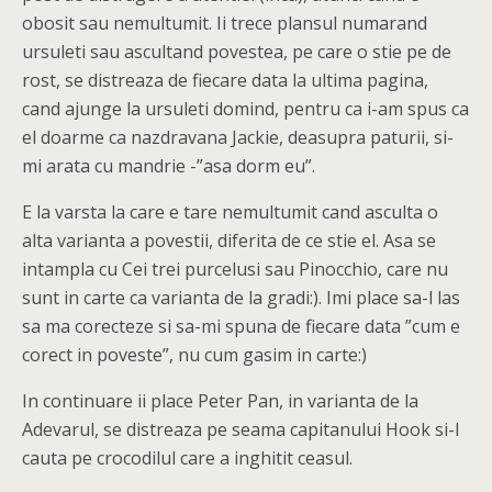
obosit sau nemultumit. Ii trece plansul numarand
ursuleti sau ascultand povestea, pe care o stie pe de
rost, se distreaza de fiecare data la ultima pagina,
cand ajunge la ursuleti domind, pentru ca i-am spus ca
el doarme ca nazdravana Jackie, deasupra paturii, si-
mi arata cu mandrie -”asa dorm eu”.
E la varsta la care e tare nemultumit cand asculta o
alta varianta a povestii, diferita de ce stie el. Asa se
intampla cu Cei trei purcelusi sau Pinocchio, care nu
sunt in carte ca varianta de la gradi:). Imi place sa-l las
sa ma corecteze si sa-mi spuna de fiecare data ”cum e
corect in poveste”, nu cum gasim in carte:)
In continuare ii place Peter Pan, in varianta de la
Adevarul, se distreaza pe seama capitanului Hook si-l
cauta pe crocodilul care a inghitit ceasul.