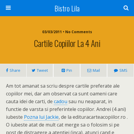
Bistro Lila
03/03/2011 • No Comments
Cartile Copiilor La 4 Ani
Share
Tweet
Pin
Mail
SMS
Am tot amanat sa scriu despre cartile preferate ale
copiilor mei, dar am observat ca sunt oameni care
cauta idei de carti, de
cadou
sau nu neaparat, in
functie de varsta si preferintele copiilor. Andrei (4 ani)
iubeste
Pozna lui Jackie
, de la edituracarteacopiilor.ro .
O iubeste atat de mult cat merge sa o folosim si pe
post de distragere a atentiei (inca), atunci cand e