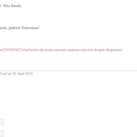
t: Nita Sanda.
jesti, judetul Teleorman”
com/2010/04/23/stelutele-de-mare-antonio-marian-nita-tot-despre-disperare/
Copii
pe 26 April 2010