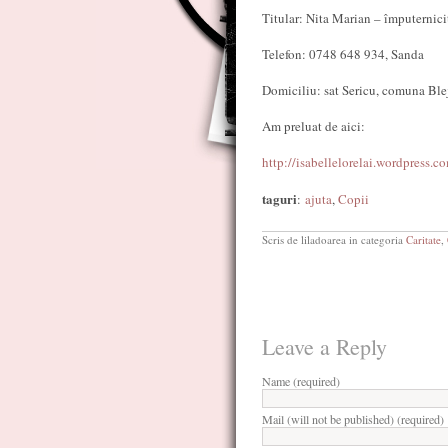
Titular: Nita Marian – împuternici
Telefon: 0748 648 934, Sanda
Domiciliu: sat Sericu, comuna Ble
Am preluat de aici:
http://isabellelorelai.wordpress.
taguri
:
ajuta
,
Copii
Scris de liladoarea in categoria
Caritate
,
Leave a Reply
Name (required)
Mail (will not be published) (required)