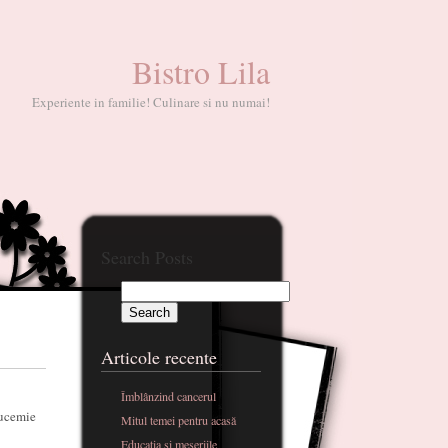
Bistro Lila
Experiente in familie! Culinare si nu numai!
Search Posts
Articole recente
Îmblânzind cancerul
eucemie
Mitul temei pentru acasă
Educatia si meseriile