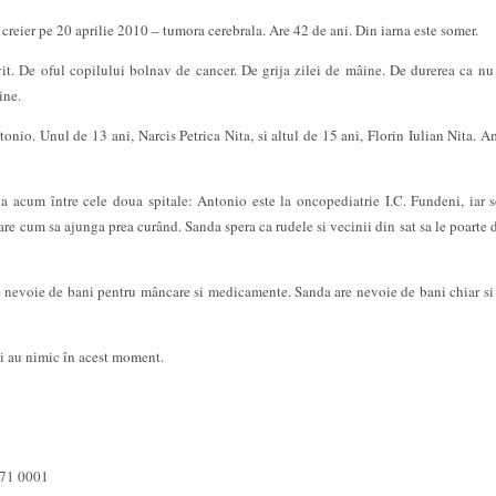
e creier pe 20 aprilie 2010 – tumora cerebrala. Are 42 de ani. Din iarna este somer.
it. De oful copilului bolnav de cancer. De grija zilei de mâine. De durerea ca nu
ine.
ntonio. Unul de 13 ani, Narcis Petrica Nita, si altul de 15 ani, Florin Iulian Nita. 
a acum între cele doua spitale: Antonio este la oncopediatrie I.C. Fundeni, iar s
re cum sa ajunga prea curând. Sanda spera ca rudele si vecinii din sat sa le poarte d
e nevoie de bani pentru mâncare si medicamente. Sanda are nevoie de bani chiar si
ai au nimic în acest moment.
71 0001