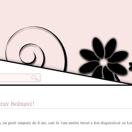
grav bolnavi!
 un pusti simpatic de 6 ani, care în vara anului trecut a fost diagnosticat cu L