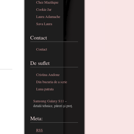
Chez Mazilique
Cookie Jar
Laura Adamache
Sava Laura
Contact
Contact
De suflet
Cristina Andone
Din bucuria de a scrie
Luna patrata
Samsung Galaxy S11
–
detalii tehnice, păreri și preț.
Meta:
RSS