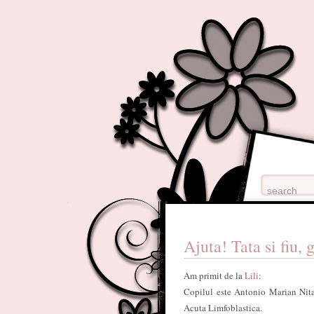
Ajuta! Tata si fiu, 
Am primit de la
Lili
:
Copilul este Antonio Marian Nita,
Acuta Limfoblastica.