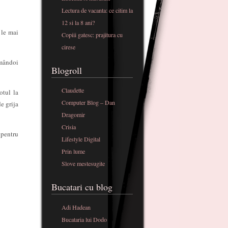
Lectura de vacanta: ce citim la
12 si la 8 ani?
 le mai
Copiii gatesc: prajitura cu
cirese
Amândoi
Blogroll
Claudette
otul la
Computer Blog – Dan
e grija
Dragomir
Crisia
 pentru
Lifestyle Digital
Prin lume
Slove mestesugite
Bucatari cu blog
Adi Hadean
Bucataria lui Dodo