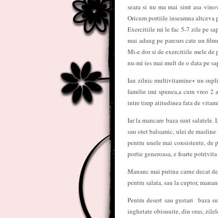
seara si nu ma mai simt asa vinov
Oricum portiile inseamna altceva 
Exercitiile mi le fac 5-7 zile pe sa
mai adaug pe parcurs cate un filmu
Mi-e dor si de exercitiile mele de p
nu-mi ies mai mult de o data pe s
Iau zilnic multivitamine+ un supl
familie imi spunea,a cum vreo 2 a
intre timp atitudinea fata de vita
Iar la mancare baza sunt salatele. 
sau otet balsamic, ulei de masline s
pentru unele mai consistente, de p
portie generoasa, e foarte potrivit
Mananc mai putina carne decat de o
pentru salata, sau la cuptor, mananc
Pentru desert sau gustari baza su
inghetate obisnuite, din oras, zile