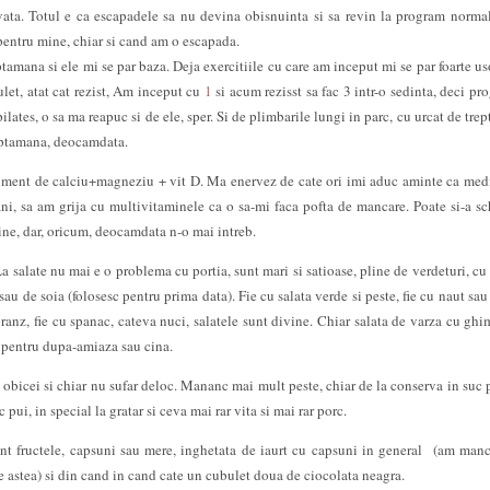
ata. Totul e ca escapadele sa nu devina obisnuinta si sa revin la program norma
pentru mine, chiar si cand am o escapada.
ptamana si ele mi se par baza. Deja exercitiile cu care am inceput mi se par foarte uso
let, atat cat rezist, Am inceput cu
1
si acum rezisst sa fac 3 intr-o sedinta, deci pro
ilates, o sa ma reapuc si de ele, sper. Si de plimbarile lungi in parc, cu urcat de trep
aptamana, deocamdata.
iment de calciu+magneziu + vit D. Ma enervez de cate ori imi aduc aminte ca med
ni, sa am grija cu multivitaminele ca o sa-mi faca pofta de mancare. Poate si-a s
mine, dar, oricum, deocamdata n-o mai intreb.
La salate nu mai e o problema cu portia, sunt mari si satioase, pline de verdeturi, cu
au de soia (folosesc pentru prima data). Fie cu salata verde si peste, fie cu naut sau 
ranz, fie cu spanac, cateva nuci, salatele sunt divine. Chiar salata de varza cu ghim
a pentru dupa-amiaza sau cina.
bicei si chiar nu sufar deloc. Mananc mai mult peste, chiar de la conserva in suc 
 pui, in special la gratar si ceva mai rar vita si mai rar porc.
nt fructele, capsuni sau mere, inghetata de iaurt cu capsuni in general (am manc
le astea) si din cand in cand cate un cubulet doua de ciocolata neagra.