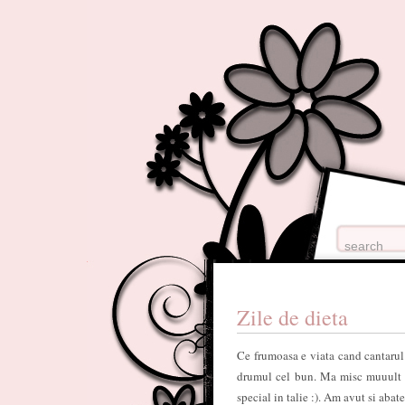
Zile de dieta
Ce frumoasa e viata cand cantarul
drumul cel bun. Ma misc muuult ma
special in talie :). Am avut si abat