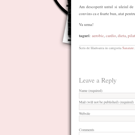
Am descoperit untul si uleiul de 
convins ca e foarte bun, atat pentru
Va urma!
taguri
:
aerobic
,
cardio
,
dieta
,
pila
Scris de liladoarea in categoria
Sanatate
Leave a Reply
Name (required)
Mail (will not be published) (required)
Website
Comments