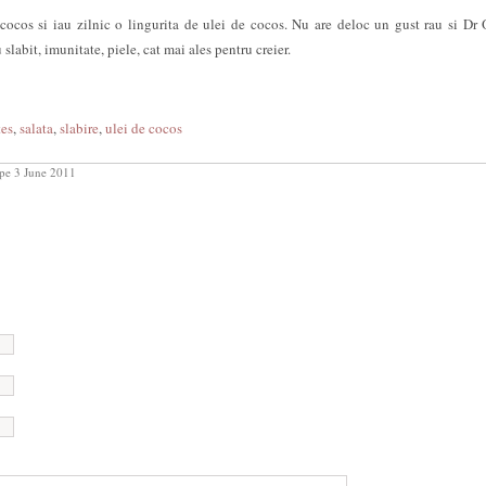
cocos si iau zilnic o lingurita de ulei de cocos. Nu are deloc un gust rau si Dr
 slabit, imunitate, piele, cat mai ales pentru creier.
tes
,
salata
,
slabire
,
ulei de cocos
pe 3 June 2011