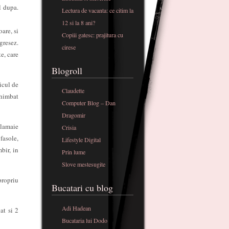
l dupa.
Lectura de vacanta: ce citim la
12 si la 8 ani?
are, si
Copiii gatesc: prajitura cu
gresez.
cirese
te, care
Blogroll
icul de
Claudette
chimbat
Computer Blog – Dan
Dragomir
 lamaie
Crisia
fasole,
Lifestyle Digital
bir, in
Prin lume
Slove mestesugite
propriu
Bucatari cu blog
Adi Hadean
at si 2
Bucataria lui Dodo