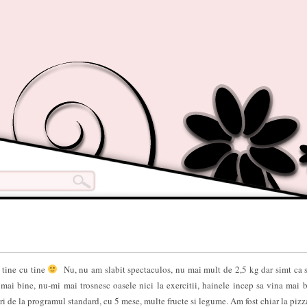
 tine cu tine
Nu, nu am slabit spectaculos, nu mai mult de 2,5 kg dar simt ca 
i bine, nu-mi mai trosnesc oasele nici la exercitii, hainele incep sa vina mai b
eri de la programul standard, cu 5 mese, multe fructe si legume. Am fost chiar la pizza