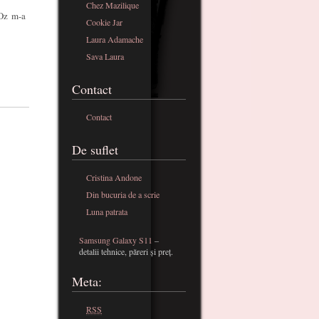
Chez Mazilique
 Oz m-a
Cookie Jar
Laura Adamache
Sava Laura
Contact
Contact
De suflet
Cristina Andone
Din bucuria de a scrie
Luna patrata
Samsung Galaxy S11
–
detalii tehnice, păreri și preț.
Meta:
RSS